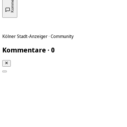
Kommentare
Kölner Stadt-Anzeiger · Community
Kommentare · 0
Mein KStA
Meine Artikel
Meine Region
Meine Newsletter
Mein KStA PLUS
Mein E-Paper