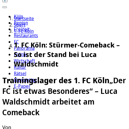
Köln
Startseite
Region
Sport
Freizeit
1. FC Köln
Restaurants
FC
1. FC Köln: Stürmer-Comeback –
Panorama
So ist der Stand bei Luca
Politik
Wirtschaft
Waldschmidt
Kultur
Rätsel
Trainingslager des 1. FC Köln
„Der
Newsletter
E-Paper
FC ist etwas Besonderes“ – Luca
Waldschmidt arbeitet am
Comeback
Von