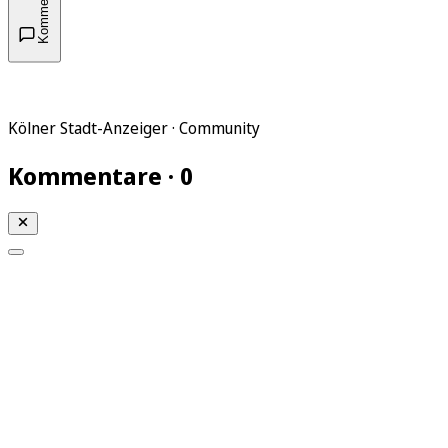
Kommentare
Kölner Stadt-Anzeiger · Community
Kommentare · 0
Mein KStA
Meine Artikel
Meine Region
Meine Newsletter
Mein KStA PLUS
Mein E-Paper