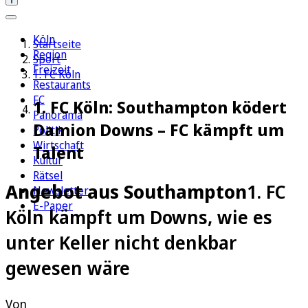
Köln
Startseite
Region
Sport
Freizeit
1. FC Köln
Restaurants
FC
1. FC Köln: Southampton ködert
Panorama
Damion Downs – FC kämpft um
Politik
Wirtschaft
Talent
Kultur
Rätsel
Angebot aus Southampton
1. FC
Newsletter
E-Paper
Köln kämpft um Downs, wie es
unter Keller nicht denkbar
gewesen wäre
Von