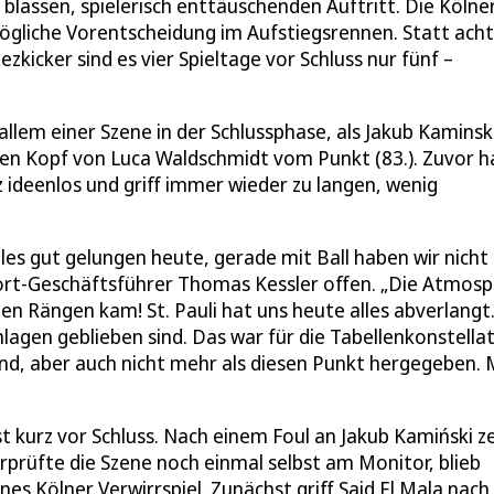
 blassen, spielerisch enttäuschenden Auftritt. Die Kölne
mögliche Vorentscheidung im Aufstiegsrennen. Statt acht
kicker sind es vier Spieltage vor Schluss nur fünf –
llem einer Szene in der Schlussphase, als Jakub Kaminsk
len Kopf von Luca Waldschmidt vom Punkt (83.). Zuvor h
 ideenlos und griff immer wieder zu langen, wenig
alles gut gelungen heute, gerade mit Ball haben wir nicht
ort-Geschäftsführer Thomas Kessler offen. „Die Atmosp
n Rängen kam! St. Pauli hat uns heute alles abverlangt.
lagen geblieben sind. Das war für die Tabellenkonstella
 sind, aber auch nicht mehr als diesen Punkt hergegeben.
 kurz vor Schluss. Nach einem Foul an Jakub Kamiński z
rprüfte die Szene noch einmal selbst am Monitor, blieb
ines Kölner Verwirrspiel. Zunächst griff Said El Mala nac