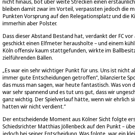
nicht hinaus, bot über weite Strecken einen erstaunlich
bleiben damit zwar im Vorteil, verpassten jedoch die 
Punkten Vorsprung auf den Relegationsplatz und die Kiez
immerhin aber Polster.
Dass dieser Abstand Bestand hat, verdankt der FC vor a
geschickt einen Elfmeter herausholte – und einem küh
Köln offensiv kaum stattgefunden, wirkte im Ballbesitz
zielführenden Bällen.
„Es war ein sehr wichtiger Punkt für uns. Uns ist nicht 
immer gute Entscheidungen getroffen“, bilanzierte Sp
das muss man sagen, war heute fantastisch. Was von de
war sehr spannend und es tut uns gut, dass wir ungesch
ganz wichtig. Der Spielverlauf hätte, wenn wir ehrlich
hatten wir nicht verdient.“
Der entscheidende Moment aus Kölner Sicht folgte erst
Schiedsrichter Matthias Jöllenbeck auf den Punkt – übe
jedoch bei seiner Entscheidung. Was folgte, war ein kle