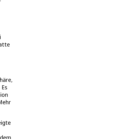
r
i
atte
häre,
 Es
tion
 Mehr
eigte
h dem