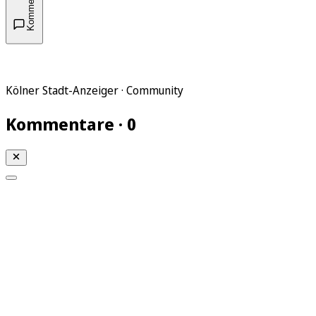
Kommentare
Kölner Stadt-Anzeiger · Community
Kommentare · 0
Mein KStA
Meine Artikel
Meine Region
Meine Newsletter
Mein KStA PLUS
Mein E-Paper