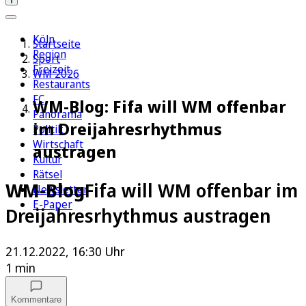
Köln
Startseite
Region
Sport
Freizeit
WM 2026
Restaurants
FC
WM-Blog: Fifa will WM offenbar
Panorama
im Dreijahresrhythmus
Politik
Wirtschaft
austragen
Kultur
Rätsel
WM-Blog
Fifa will WM offenbar im
Newsletter
E-Paper
Dreijahresrhythmus austragen
21.12.2022, 16:30 Uhr
1 min
Kommentare