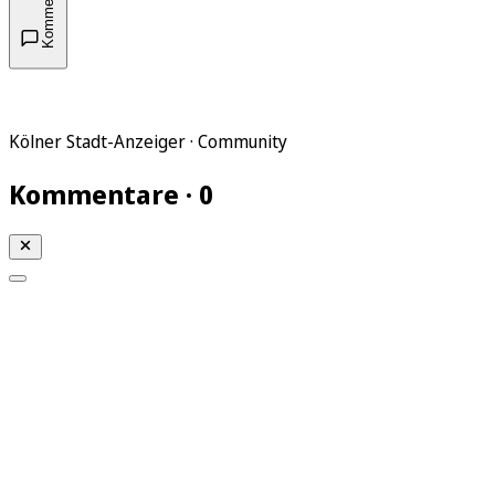
Kommentare
Kölner Stadt-Anzeiger · Community
Kommentare · 0
Mein KStA
Meine Artikel
Meine Region
Meine Newsletter
Mein KStA PLUS
Mein E-Paper