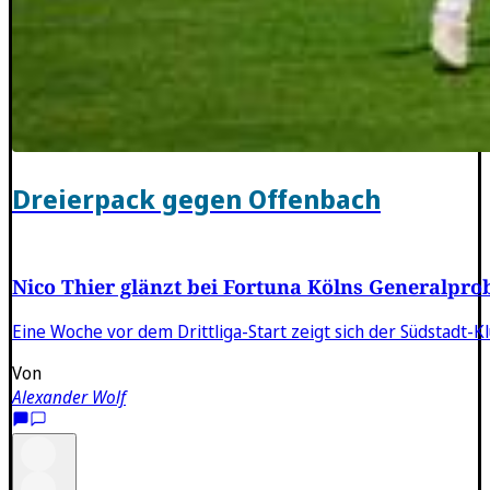
Dreierpack gegen Offenbach
Nico Thier glänzt bei Fortuna Kölns Generalpro
Eine Woche vor dem Drittliga-Start zeigt sich der Südstadt-Kl
Von
Alexander Wolf