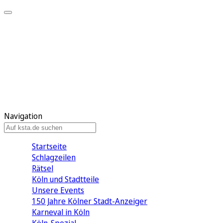
Mein KStA
Meine Artikel
Meine Region
Meine Newsletter
Mein KStA PLUS
Mein E-Paper
Navigation
Startseite
Schlagzeilen
Rätsel
Köln und Stadtteile
Unsere Events
150 Jahre Kölner Stadt-Anzeiger
Karneval in Köln