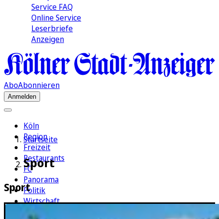
Service FAQ
Online Service
Leserbriefe
Anzeigen
Abo
Abonnieren
Anmelden
Köln
Region
Startseite
Freizeit
Restaurants
Sport
FC
Panorama
Sport
Politik
Wirtschaft
Kultur