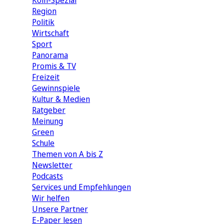
Köln-Spezial
Region
Politik
Wirtschaft
Sport
Panorama
Promis & TV
Freizeit
Gewinnspiele
Kultur & Medien
Ratgeber
Meinung
Green
Schule
Themen von A bis Z
Newsletter
Podcasts
Services und Empfehlungen
Wir helfen
Unsere Partner
E-Paper lesen