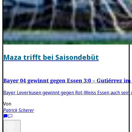
Maza trifft bei Saisondebüt
Bayer 04 gewinnt gegen Essen 3:0 – Gutiérrez im
Bayer Leverkusen gewinnt gegen Rot-Weiss Essen auch sein v
Von
Patrick Scherer