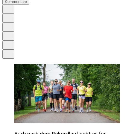
Kommentare
Auf Google bevorzugen
Anhören
Schrift
Merken
Drucken
Teilen
Auch nach dem Rekordlauf geht es für