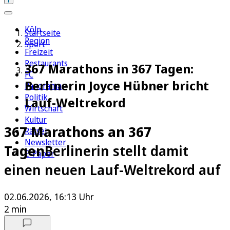
Köln
Startseite
Region
Sport
Freizeit
Restaurants
367 Marathons in 367 Tagen:
FC
Berlinerin Joyce Hübner bricht
Panorama
Politik
Lauf-Weltrekord
Wirtschaft
Kultur
367 Marathons an 367
Rätsel
Newsletter
Tagen
Berlinerin stellt damit
E-Paper
einen neuen Lauf-Weltrekord auf
02.06.2026, 16:13 Uhr
2 min