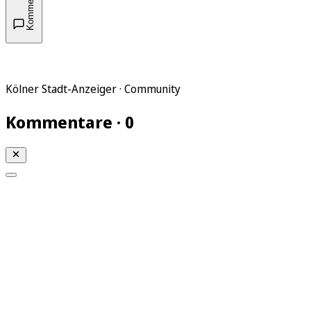
Kommentare
Kölner Stadt-Anzeiger · Community
Kommentare · 0
Mein KStA
Meine Artikel
Meine Region
Meine Newsletter
Mein KStA PLUS
Mein E-Paper