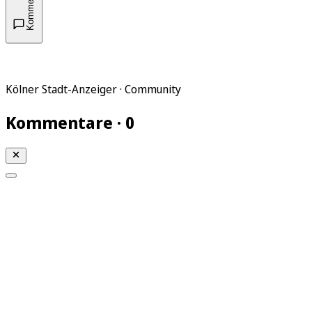
Kommentare
Kölner Stadt-Anzeiger · Community
Kommentare · 0
Mein KStA
Meine Artikel
Meine Region
Meine Newsletter
Mein KStA PLUS
Mein E-Paper