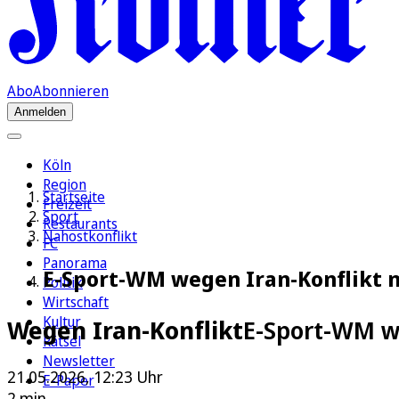
Abo
Abonnieren
Anmelden
Köln
Region
Startseite
Freizeit
Sport
Restaurants
Nahostkonflikt
FC
Panorama
E-Sport-WM wegen Iran-Konflikt n
Politik
Wirtschaft
Kultur
Wegen Iran-Konflikt
E-Sport-WM wi
Rätsel
Newsletter
21.05.2026, 12:23 Uhr
E-Paper
2 min