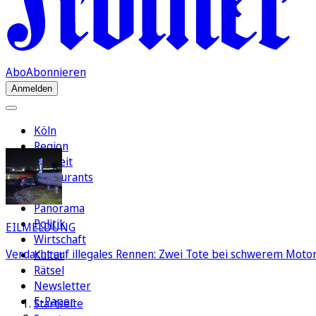
Abo
Abonnieren
Anmelden
Köln
Region
Freizeit
Restaurants
FC
Panorama
Politik
EILMELDUNG
Wirtschaft
Verdacht auf illegales Rennen: Zwei Tote bei schwerem Motorr
Kultur
Rätsel
Newsletter
E-Paper
Startseite