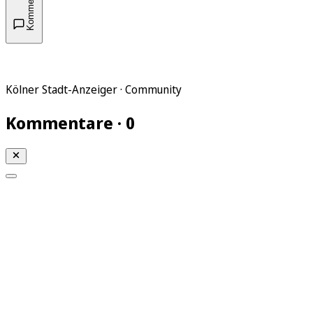
Kommentare
Kölner Stadt-Anzeiger · Community
Kommentare · 0
Mein KStA
Meine Artikel
Meine Region
Meine Newsletter
Mein KStA PLUS
Mein E-Paper