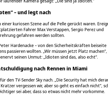
laufender Kamera gesagt: „Die sind ja Idioten.“
oten“ – und legt nach
 einer kuriosen Szene auf die Pelle gerückt waren. Ereig
stplatzierten Fahrer Max Verstappen, Sergio Perez und
gerehrung gefahren werden sollten.
eter Hardenacke – von den Sicherheitskräften beiseite
ens passieren wollten. „Wir müssen jetzt Platz machen“,
nervt seinen Unmut: „Idioten sind das, also echt“.
ntschuldigung nach Rennen in Miami
für den TV-Sender Sky nach. „Die Security hat mich dera
ratzer vergessen wir, aber so geht es einfach nicht“, sc
 wichtiger sei aber, dass so etwas nicht mehr vorkomme.