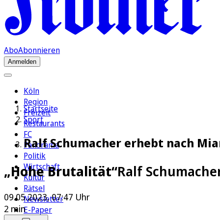
Abo
Abonnieren
Anmelden
Köln
Region
Startseite
Freizeit
Sport
Restaurants
FC
Ralf Schumacher erhebt nach Mia
Panorama
Politik
Wirtschaft
„Hohe Brutalität“
Ralf Schumacher
Kultur
Rätsel
09.05.2023, 07:47 Uhr
Newsletter
2 min
E-Paper