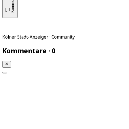
Kommentare
Kölner Stadt-Anzeiger · Community
Kommentare · 0
Mein KStA
Meine Artikel
Meine Region
Meine Newsletter
Mein KStA PLUS
Mein E-Paper