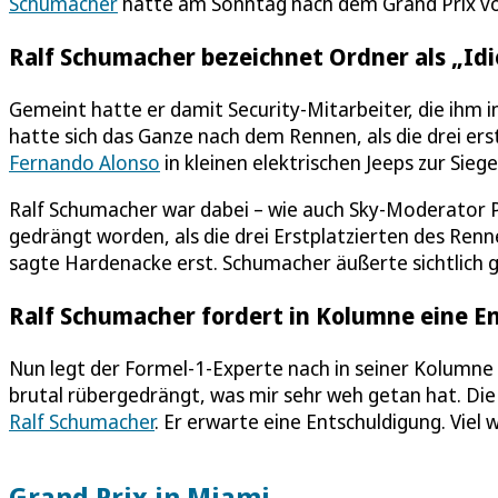
Schumacher
hatte am Sonntag nach dem Grand Prix vor 
Ralf Schumacher bezeichnet Ordner als „Idi
Gemeint hatte er damit Security-Mitarbeiter, die ihm in
hatte sich das Ganze nach dem Rennen, als die drei er
Fernando Alonso
in kleinen elektrischen Jeeps zur Sie
Ralf Schumacher war dabei – wie auch Sky-Moderator P
gedrängt worden, als die drei Erstplatzierten des Renn
sagte Hardenacke erst. Schumacher äußerte sichtlich ge
Ralf Schumacher fordert in Kolumne eine E
Nun legt der Formel-1-Experte nach in seiner Kolumne 
brutal rübergedrängt, was mir sehr weh getan hat. Die K
Ralf Schumacher
. Er erwarte eine Entschuldigung. Viel
Grand Prix in Miami