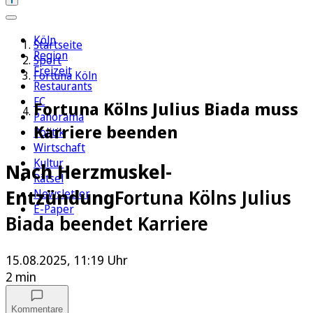
Köln
Startseite
Region
Sport
Freizeit
Fortuna Köln
Restaurants
FC
Fortuna Kölns Julius Biada muss
Panorama
Karriere beenden
Politik
Wirtschaft
Kultur
Nach Herzmuskel-
Rätsel
Entzündung
Fortuna Kölns Julius
Newsletter
E-Paper
Biada beendet Karriere
15.08.2025, 11:19 Uhr
2 min
Kommentare