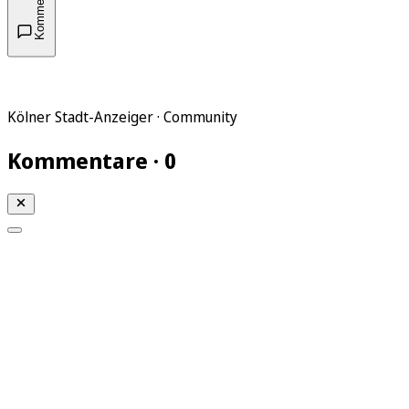
Kommentare
Kölner Stadt-Anzeiger · Community
Kommentare · 0
Mein KStA
Meine Artikel
Meine Region
Meine Newsletter
Mein KStA PLUS
Mein E-Paper