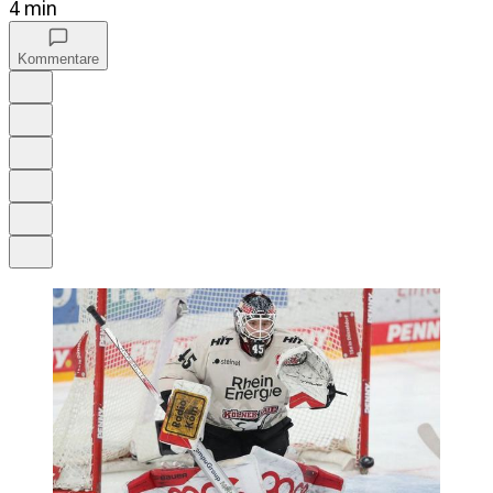
4 min
Kommentare
Auf Google bevorzugen
Anhören
Schrift
Merken
Drucken
Teilen