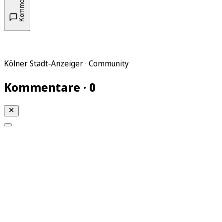
Kommentare
Kölner Stadt-Anzeiger · Community
Kommentare · 0
Mein KStA
Meine Artikel
Meine Region
Meine Newsletter
Mein KStA PLUS
Mein E-Paper