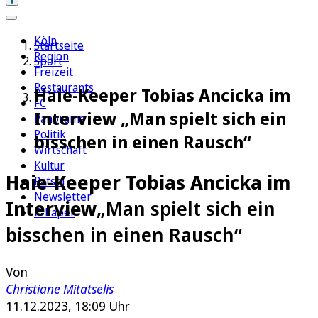
Köln
Startseite
Region
Sport
Freizeit
Restaurants
Haie-Keeper Tobias Ancicka im
FC
Interview „Man spielt sich ein
Panorama
Politik
bisschen in einen Rausch“
Wirtschaft
Kultur
Haie-Keeper Tobias Ancicka im
Rätsel
Newsletter
Interview
„Man spielt sich ein
E-Paper
bisschen in einen Rausch“
Von
Christiane Mitatselis
11.12.2023, 18:09 Uhr