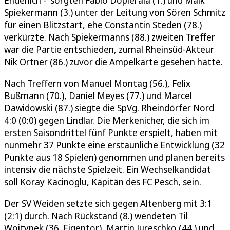
Endenich - sorgten Fabio Dopierala (1.) und Maik
Spiekermann (3.) unter der Leitung von Sören Schmitz
für einen Blitzstart, ehe Constantin Steden (78.)
verkürzte. Nach Spiekermanns (88.) zweiten Treffer
war die Partie entschieden, zumal Rheinsüd-Akteur
Nik Ortner (86.) zuvor die Ampelkarte gesehen hatte.
Nach Treffern von Manuel Montag (56.), Felix
Bußmann (70.), Daniel Meyes (77.) und Marcel
Dawidowski (87.) siegte die SpVg. Rheindörfer Nord
4:0 (0:0) gegen Lindlar. Die Merkenicher, die sich im
ersten Saisondrittel fünf Punkte erspielt, haben mit
nunmehr 37 Punkte eine erstaunliche Entwicklung (32
Punkte aus 18 Spielen) genommen und planen bereits
intensiv die nächste Spielzeit. Ein Wechselkandidat
soll Koray Kacinoglu, Kapitän des FC Pesch, sein.
Der SV Weiden setzte sich gegen Altenberg mit 3:1
(2:1) durch. Nach Rückstand (8.) wendeten Til
Woitynek (36. Eigentor), Martin Jureschko (44.) und