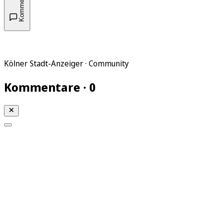
Kommentare
Kölner Stadt-Anzeiger · Community
Kommentare · 0
Mein KStA
Meine Artikel
Meine Region
Meine Newsletter
Mein KStA PLUS
Mein E-Paper