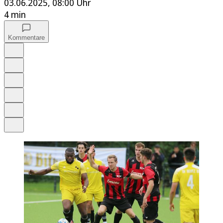
03.06.2025, 08:00 Uhr
4 min
Kommentare
Auf Google bevorzugen
Anhören
Schrift
Merken
Drucken
Teilen