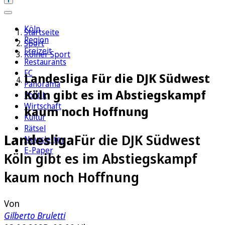
Köln
Startseite
Region
Sport
Freizeit
Kölner Sport
Restaurants
FC
Landesliga Für die DJK Südwest
Panorama
Köln gibt es im Abstiegskampf
Politik
Wirtschaft
kaum noch Hoffnung
Kultur
Rätsel
Landesliga
Für die DJK Südwest
Newsletter
E-Paper
Köln gibt es im Abstiegskampf
kaum noch Hoffnung
Von
Gilberto Bruletti