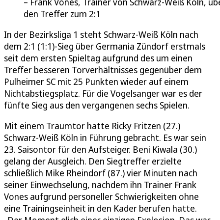
Frank Vones, Trainer von Schwarz-Weiß Köln, üb
den Treffer zum 2:1
In der Bezirksliga 1 steht Schwarz-Weiß Köln nach
dem 2:1 (1:1)-Sieg über Germania Zündorf erstmals
seit dem ersten Spieltag aufgrund des um einen
Treffer besseren Torverhältnisses gegenüber dem
Pulheimer SC mit 25 Punkten wieder auf einem
Nichtabstiegsplatz. Für die Vogelsanger war es der
fünfte Sieg aus den vergangenen sechs Spielen.
Mit einem Traumtor hatte Ricky Fritzen (27.)
Schwarz-Weiß Köln in Führung gebracht. Es war sein
23. Saisontor für den Aufsteiger. Beni Kiwala (30.)
gelang der Ausgleich. Den Siegtreffer erzielte
schließlich Mike Rheindorf (87.) vier Minuten nach
seiner Einwechselung, nachdem ihn Trainer Frank
Vones aufgrund personeller Schwierigkeiten ohne
eine Trainingseinheit in den Kader berufen hatte.
„Der Moment glich einer einzigen Explosion. Das war