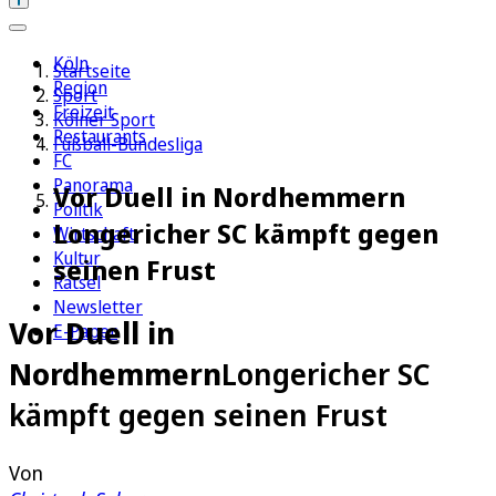
Köln
Startseite
Region
Sport
Freizeit
Kölner Sport
Restaurants
Fußball-Bundesliga
FC
Panorama
Vor Duell in Nordhemmern
Politik
Longericher SC kämpft gegen
Wirtschaft
Kultur
seinen Frust
Rätsel
Newsletter
Vor Duell in
E-Paper
Nordhemmern
Longericher SC
kämpft gegen seinen Frust
Von