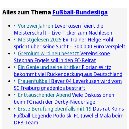
Alles zum Thema
Fußball-Bundesliga
Vor zwei Jahren
Leverkusen feiert die
Meisterschaft – Live-Ticker zum Nachlesen
Meistgelesen 2025
Ex-Trainer Helge Hohl
spricht über seine Sucht – 300.000 Euro verspielt
Gremium wird neu besetzt
Vereinsikone
Stephan Engels soll in den FC-Beirat
Ein Genie und seine Kritiker
Florian Wirtz
bekommt viel Rückendeckung aus Deutschland
Frauenfußball
Bayer 04 Leverkusen wird vom
SC Freiburg gnadenlos bestraft
Enttäuschender Abend
Viele Diskussionen
beim FC nach der Derby-Niederlage
Erste Berufung ebenfalls mit 19
Das rät Kölns
Fußball-Legende Podolski FC-Juwel El Mala beim
DFB-Team