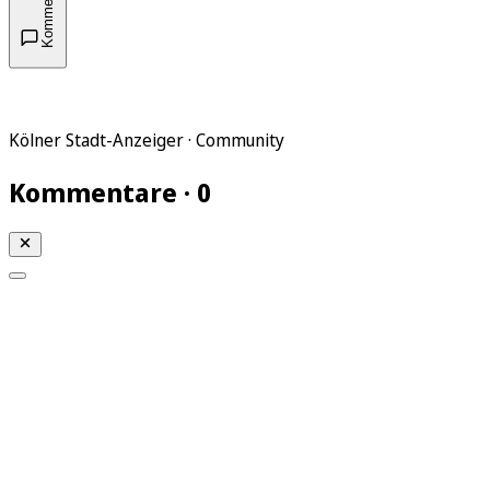
Kommentare
Kölner Stadt-Anzeiger · Community
Kommentare · 0
Mein KStA
Meine Artikel
Meine Region
Meine Newsletter
Mein KStA PLUS
Mein E-Paper