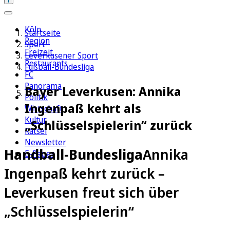
Köln
Startseite
Region
Sport
Freizeit
Leverkusener Sport
Restaurants
Fußball-Bundesliga
FC
Panorama
Bayer Leverkusen: Annika
Politik
Ingenpaß kehrt als
Wirtschaft
Kultur
„Schlüsselspielerin“ zurück
Rätsel
Newsletter
Handball-Bundesliga
Annika
E-Paper
Ingenpaß kehrt zurück –
Leverkusen freut sich über
„Schlüsselspielerin“