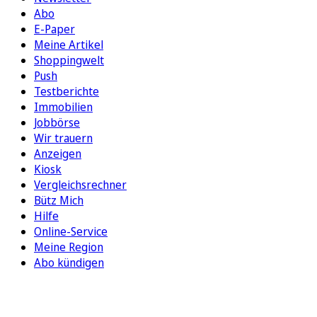
Abo
E-Paper
Meine Artikel
Shoppingwelt
Push
Testberichte
Immobilien
Jobbörse
Wir trauern
Anzeigen
Kiosk
Vergleichsrechner
Bütz Mich
Hilfe
Online-Service
Meine Region
Abo kündigen
FOLGEN SIE UNS
ENTDECKEN SIE UNSERE APP