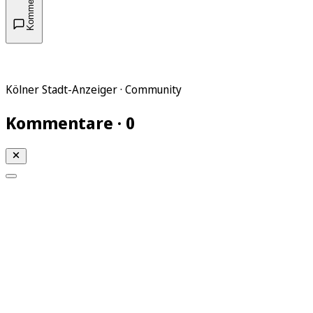
Kommentare
Kölner Stadt-Anzeiger · Community
Kommentare · 0
Mein KStA
Meine Artikel
Meine Region
Meine Newsletter
Mein KStA PLUS
Mein E-Paper