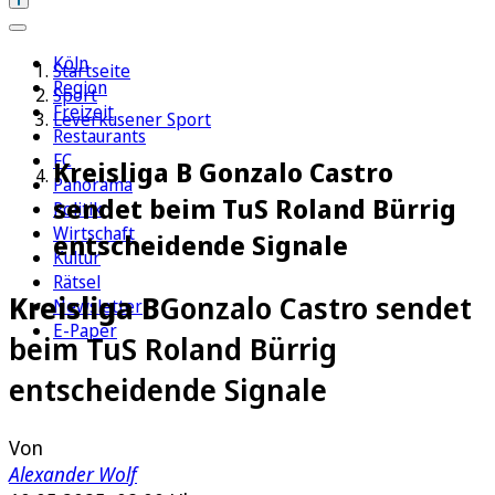
Köln
Startseite
Region
Sport
Freizeit
Leverkusener Sport
Restaurants
FC
Kreisliga B Gonzalo Castro
Panorama
sendet beim TuS Roland Bürrig
Politik
Wirtschaft
entscheidende Signale
Kultur
Rätsel
Kreisliga B
Gonzalo Castro sendet
Newsletter
E-Paper
beim TuS Roland Bürrig
entscheidende Signale
Von
Alexander Wolf