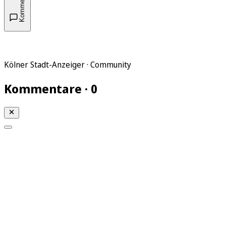
Kommentare
Kölner Stadt-Anzeiger · Community
Kommentare · 0
Mein KStA
Meine Artikel
Meine Region
Meine Newsletter
Mein KStA PLUS
Mein E-Paper