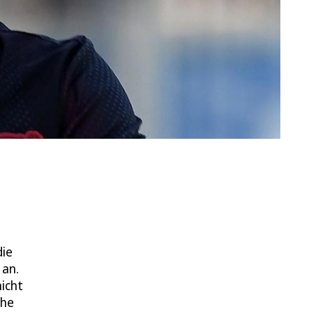
die
 an.
nicht
che