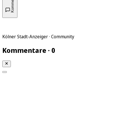
Kommentare
Kölner Stadt-Anzeiger · Community
Kommentare · 0
Mein KStA
Meine Artikel
Meine Region
Meine Newsletter
Mein KStA PLUS
Mein E-Paper