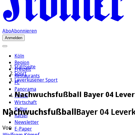
Abo
Abonnieren
Anmelden
Köln
Region
Startseite
Freizeit
Sport
Restaurants
Leverkusener Sport
FC
Panorama
Nachwuchsfußball Bayer 04 Leverk
Politik
Wirtschaft
Kultur
Nachwuchsfußball
Bayer 04 Leverk
Rätsel
Newsletter
Von
E-Paper
Wolfram Kämpf