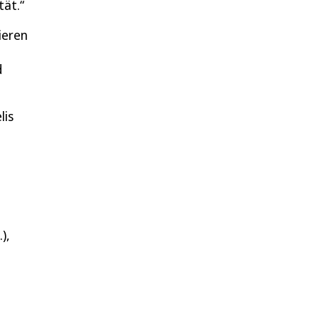
tät.“
ieren
d
lis
),