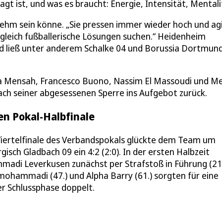
ragt ist, und was es braucht: Energie, Intensität, Mentali
nehm sein könne. „Sie pressen immer wieder hoch und ag
gleich fußballerische Lösungen suchen.“ Heidenheim
d ließ unter anderem Schalke 04 und Borussia Dortmun
ba Mensah, Francesco Buono, Nassim El Massoudi und Me
ch seiner abgesessenen Sperre ins Aufgebot zurück.
en Pokal-Halbfinale
 Viertelfinale des Verbandspokals glückte dem Team um
sch Gladbach 09 ein 4:2 (2:0). In der ersten Halbzeit
madi Leverkusen zunächst per Strafstoß in Führung (21.
mohammadi (47.) und Alpha Barry (61.) sorgten für eine
er Schlussphase doppelt.