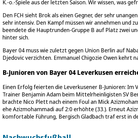
K.-o.-Spiele aus der letzten Saison. Wir wissen, was gef
Den FCH sieht Brok als einen Gegner, der sehr unange
sehr intensiv. Den Kampf müssen wir annehmen und zu
beendete die Hauptrunden-Gruppe B auf Platz zwei un
hinter sich.
Bayer 04 muss wie zuletzt gegen Union Berlin auf Na
Djedovic verzichten. Emmanuel Chigozie Owen kehrt na
B-Junioren von Bayer 04 Leverkusen erreich
Einen Erfolg feierten die Leverkusener B-Junioren: Im
Trainer Benjamin Adam beim Mittelrheinligisten SV Bergi
brachte Nico Plett nach einem Foul an Mick Azizmoham
ehe Azizmohammadi auf 2:0 erhöhte (33.). Erneut Aziz
komfortable Führung, Bergisch Gladbach traf erst in d
Nachwuchsfußball