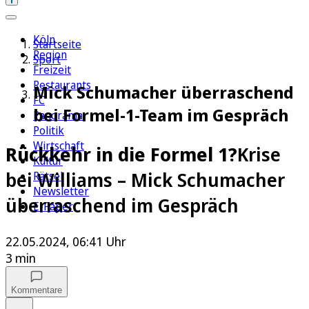
Köln
Startseite
Region
Sport
Freizeit
Restaurants
Mick Schumacher überraschend
FC
bei Formel-1-Team im Gespräch
Panorama
Politik
Wirtschaft
Rückkehr in die Formel 1?
Krise
Kultur
bei Williams – Mick Schumacher
Rätsel
Newsletter
überraschend im Gespräch
E-Paper
22.05.2024, 06:41 Uhr
3 min
Kommentare
Auf Google bevorzugen