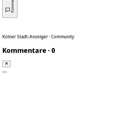
Kommentare
Kölner Stadt-Anzeiger · Community
Kommentare · 0
Mein KStA
Meine Artikel
Meine Region
Meine Newsletter
Mein KStA PLUS
Mein E-Paper