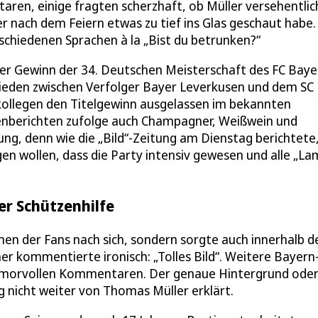
ren, einige fragten scherzhaft, ob Müller versehentlic
 nach dem Feiern etwas zu tief ins Glas geschaut habe.
schiedenen Sprachen à la „Bist du betrunken?“
der Gewinn der 34. Deutschen Meisterschaft des FC Baye
hieden zwischen Verfolger Bayer Leverkusen und dem SC
mkollegen den Titelgewinn ausgelassen im bekannten
enberichten zufolge auch Champagner, Weißwein und
sung, denn wie die „Bild“-Zeitung am Dienstag berichtete
gen wollen, dass die Party intensiv gewesen und alle „L
ger Schützenhilfe
en der Fans nach sich, sondern sorgte auch innerhalb d
 kommentierte ironisch: „Tolles Bild“. Weitere Bayern
 humorvollen Kommentaren. Der genaue Hintergrund oder
 nicht weiter von Thomas Müller erklärt.