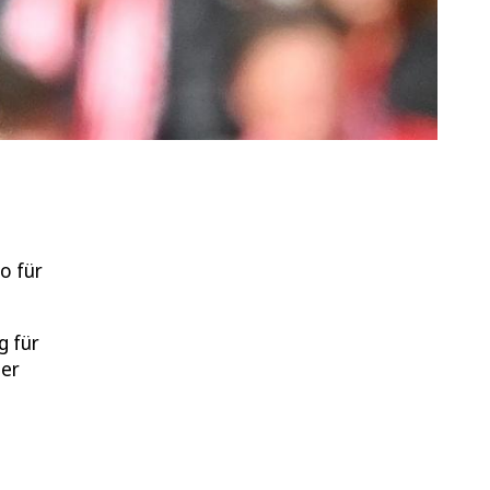
o für
g für
der