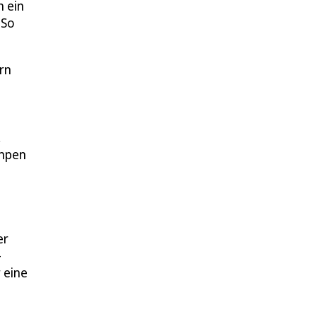
h ein
 So
rn
,
ampen
er
-
 eine