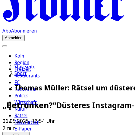
Abo
Abonnieren
Anmelden
Köln
Region
Startseite
Freizeit
Sport
Restaurants
FC
Thomas Müller: Rätsel um düstere
Panorama
Politik
Wirtschaft
„Betrunken?“
Düsteres Instagram-
Kultur
Rätsel
06.05.2025, 13:54 Uhr
Newsletter
2 min
E-Paper