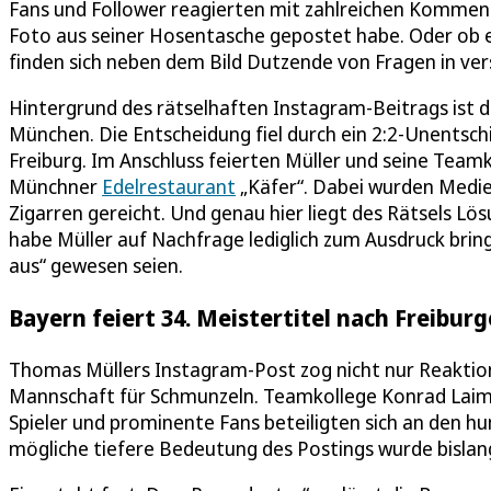
Fans und Follower reagierten mit zahlreichen Kommenta
Foto aus seiner Hosentasche gepostet habe. Oder ob er
finden sich neben dem Bild Dutzende von Fragen in ver
Hintergrund des rätselhaften Instagram-Beitrags ist 
München. Die Entscheidung fiel durch ein 2:2-Unentsc
Freiburg. Im Anschluss feierten Müller und seine Tea
Münchner
Edelrestaurant
„Käfer“. Dabei wurden Medi
Zigarren gereicht. Und genau hier liegt des Rätsels Lö
habe Müller auf Nachfrage lediglich zum Ausdruck brin
aus“ gewesen seien.
Bayern feiert 34. Meistertitel nach Freibur
Thomas Müllers Instagram-Post zog nicht nur Reaktion
Mannschaft für Schmunzeln. Teamkollege Konrad Laimer
Spieler und prominente Fans beteiligten sich an den
mögliche tiefere Bedeutung des Postings wurde bislang