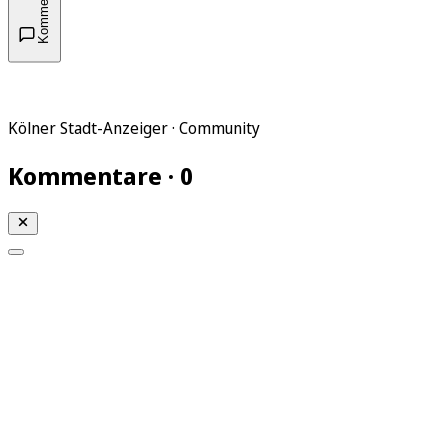
Kommentare
Kölner Stadt-Anzeiger · Community
Kommentare · 0
Mein KStA
Meine Artikel
Meine Region
Meine Newsletter
Mein KStA PLUS
Mein E-Paper