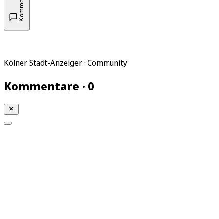
Kommentare
Kölner Stadt-Anzeiger · Community
Kommentare · 0
Mein KStA
Meine Artikel
Meine Region
Meine Newsletter
Mein KStA PLUS
Mein E-Paper