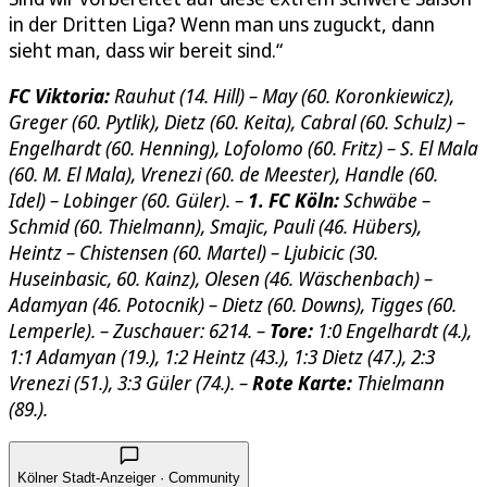
in der Dritten Liga? Wenn man uns zuguckt, dann
sieht man, dass wir bereit sind.“
FC Viktoria:
Rauhut (14. Hill) – May (60. Koronkiewicz),
Greger (60. Pytlik), Dietz (60. Keita), Cabral (60. Schulz) –
Engelhardt (60. Henning), Lofolomo (60. Fritz) – S. El Mala
(60. M. El Mala), Vrenezi (60. de Meester), Handle (60.
Idel) – Lobinger (60. Güler). –
1. FC Köln:
Schwäbe –
Schmid (60. Thielmann), Smajic, Pauli (46. Hübers),
Heintz – Chistensen (60. Martel) – Ljubicic (30.
Huseinbasic, 60. Kainz), Olesen (46. Wäschenbach) –
Adamyan (46. Potocnik) – Dietz (60. Downs), Tigges (60.
Lemperle). – Zuschauer: 6214. –
Tore:
1:0 Engelhardt (4.),
1:1 Adamyan (19.), 1:2 Heintz (43.), 1:3 Dietz (47.), 2:3
Vrenezi (51.), 3:3 Güler (74.). –
Rote Karte:
Thielmann
(89.).
Kölner Stadt-Anzeiger · Community