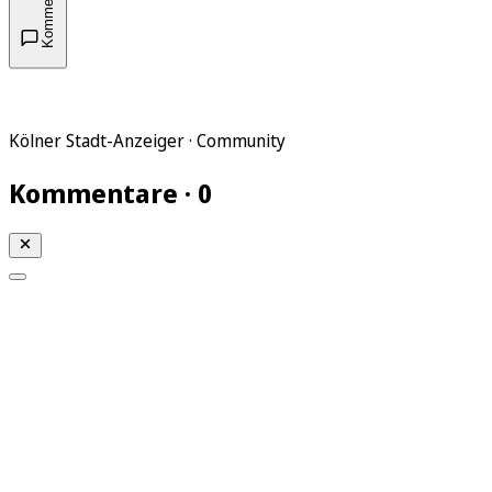
Kommentare
Kölner Stadt-Anzeiger · Community
Kommentare · 0
Mein KStA
Meine Artikel
Meine Region
Meine Newsletter
Mein KStA PLUS
Mein E-Paper