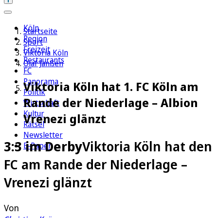
Köln
Startseite
Region
Sport
Freizeit
Viktoria Köln
Restaurants
Olaf Janßen
FC
Panorama
Viktoria Köln hat 1. FC Köln am
Politik
Rande der Niederlage – Albion
Wirtschaft
Kultur
Vrenezi glänzt
Rätsel
Newsletter
3:3 im Derby
Viktoria Köln hat den
E-Paper
FC am Rande der Niederlage –
Vrenezi glänzt
Von