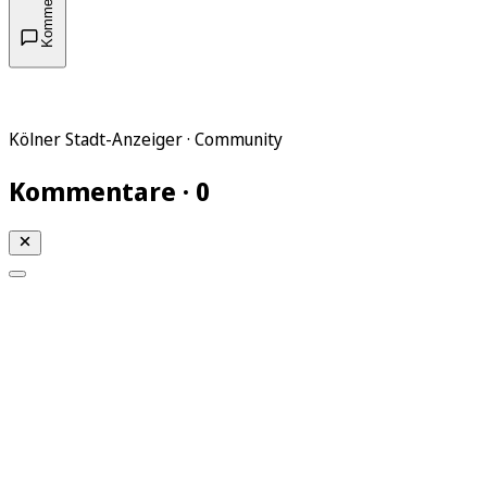
Kommentare
Kölner Stadt-Anzeiger · Community
Kommentare · 0
Mein KStA
Meine Artikel
Meine Region
Meine Newsletter
Mein KStA PLUS
Mein E-Paper