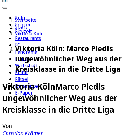
Köln
Startseite
Region
Sport
Freizeit
Viktoria Köln
Restaurants
FC
Viktoria Köln: Marco Pledls
Panorama
ungewöhnlicher Weg aus der
Politik
Wirtschaft
Kreisklasse in die Dritte Liga
Kultur
Rätsel
Viktoria Köln
Marco Pledls
Newsletter
E-Paper
ungewöhnlicher Weg aus der
Kreisklasse in die Dritte Liga
Von
Christian Krämer