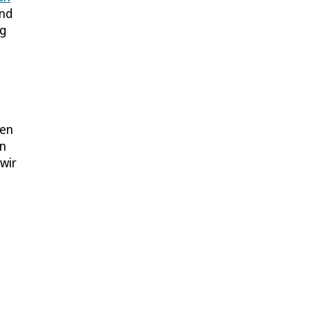
and
ig
sen
en
wir