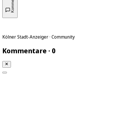
Kommentare
Kölner Stadt-Anzeiger · Community
Kommentare · 0
Mein KStA
Meine Artikel
Meine Region
Meine Newsletter
Mein KStA PLUS
Mein E-Paper