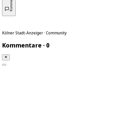
Kommentare
Kölner Stadt-Anzeiger · Community
Kommentare · 0
Mein KStA
Meine Artikel
Meine Region
Meine Newsletter
Mein KStA PLUS
Mein E-Paper