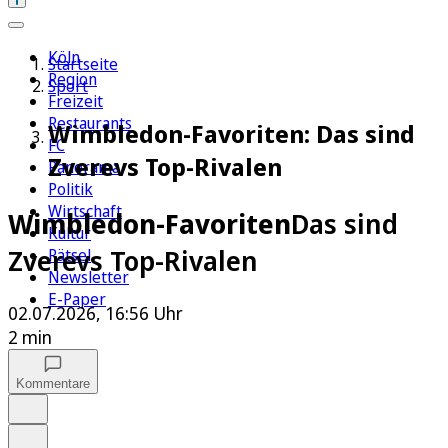
Köln
Startseite
Region
Sport
Freizeit
Restaurants
Wimbledon-Favoriten: Das sind
FC
Zverevs Top-Rivalen
Panorama
Politik
Wirtschaft
Wimbledon-Favoriten
Das sind
Kultur
Zverevs Top-Rivalen
Rätsel
Newsletter
E-Paper
02.07.2026, 16:56 Uhr
2 min
Kommentare
Auf Google bevorzugen
Anhören