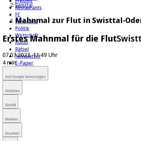
Freizeit
Swisttal
Restaurants
FC
Mahnmal zur Flut in Swisttal-Ode
Panorama
Politik
Wirtschaft
Erstes Mahnmal für die Flut
Swist
Kultur
Rätsel
07.07.2022, 11:49 Uhr
Newsletter
4 min
E-Paper
Auf Google bevorzugen
Anhören
Schrift
Merken
Drucken