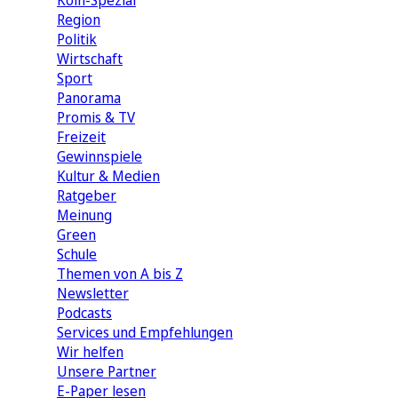
Köln-Spezial
Region
Politik
Wirtschaft
Sport
Panorama
Promis & TV
Freizeit
Gewinnspiele
Kultur & Medien
Ratgeber
Meinung
Green
Schule
Themen von A bis Z
Newsletter
Podcasts
Services und Empfehlungen
Wir helfen
Unsere Partner
E-Paper lesen