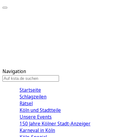
Mein KStA
Meine Artikel
Meine Region
Meine Newsletter
Mein KStA PLUS
Mein E-Paper
Navigation
Startseite
Schlagzeilen
Rätsel
Köln und Stadtteile
Unsere Events
150 Jahre Kölner Stadt-Anzeiger
Karneval in Köln