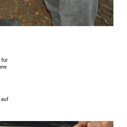
 für
nne
 auf