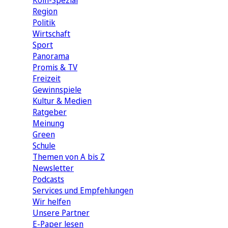
Köln-Spezial
Region
Politik
Wirtschaft
Sport
Panorama
Promis & TV
Freizeit
Gewinnspiele
Kultur & Medien
Ratgeber
Meinung
Green
Schule
Themen von A bis Z
Newsletter
Podcasts
Services und Empfehlungen
Wir helfen
Unsere Partner
E-Paper lesen