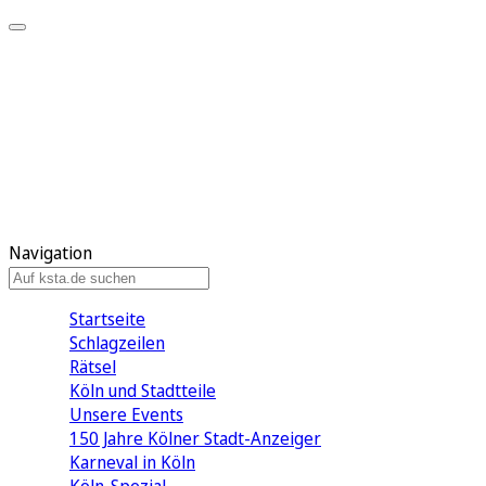
Mein KStA
Meine Artikel
Meine Region
Meine Newsletter
Mein KStA PLUS
Mein E-Paper
Navigation
Startseite
Schlagzeilen
Rätsel
Köln und Stadtteile
Unsere Events
150 Jahre Kölner Stadt-Anzeiger
Karneval in Köln