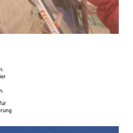
m.
ier
n.
für
erung