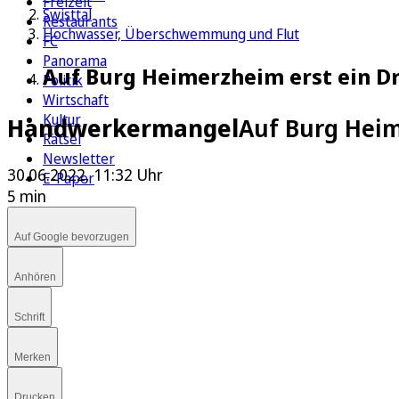
Freizeit
Swisttal
Restaurants
Hochwasser, Überschwemmung und Flut
FC
Panorama
Auf Burg Heimerzheim erst ein Dr
Politik
Wirtschaft
Kultur
Handwerkermangel
Auf Burg Heime
Rätsel
Newsletter
30.06.2022, 11:32 Uhr
E-Paper
5 min
Auf Google bevorzugen
Anhören
Schrift
Merken
Drucken