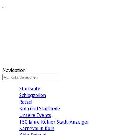
Mein KStA
Meine Artikel
Meine Region
Meine Newsletter
Mein KStA PLUS
Mein E-Paper
Navigation
Startseite
Schlagzeilen
Rätsel
Köln und Stadtteile
Unsere Events
150 Jahre Kölner Stadt-Anzeiger
Karneval in Köln