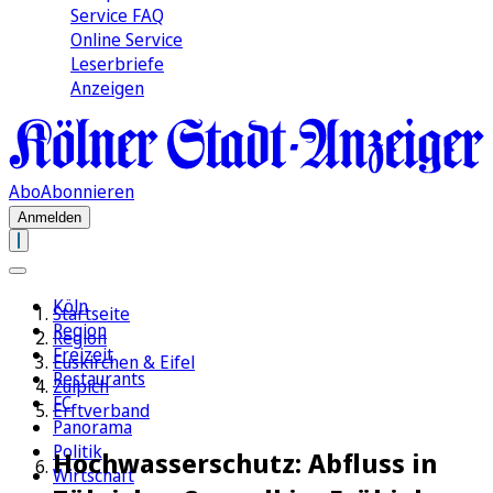
Service FAQ
Online Service
Leserbriefe
Anzeigen
Abo
Abonnieren
Anmelden
Köln
Startseite
Region
Region
Freizeit
Euskirchen & Eifel
Restaurants
Zülpich
FC
Erftverband
Panorama
Politik
Hochwasserschutz: Abfluss in
Wirtschaft