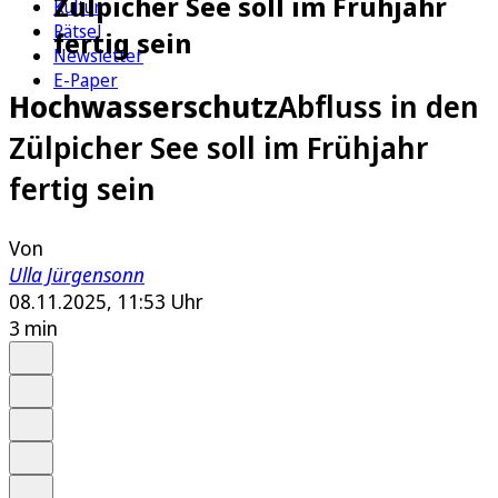
Zülpicher See soll im Frühjahr
Kultur
Rätsel
fertig sein
Newsletter
E-Paper
Hochwasserschutz
Abfluss in den
Zülpicher See soll im Frühjahr
fertig sein
Von
Ulla Jürgensonn
08.11.2025, 11:53 Uhr
3 min
Auf Google bevorzugen
Anhören
Schrift
Merken
Drucken