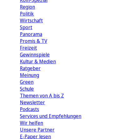
Köln-Spezial
Region
Politik
Wirtschaft
Sport
Panorama
Promis & TV
Freizeit
Gewinnspiele
Kultur & Medien
Ratgeber
Meinung
Green
Schule
Themen von A bis Z
Newsletter
Podcasts
Services und Empfehlungen
Wir helfen
Unsere Partner
E-Paper lesen