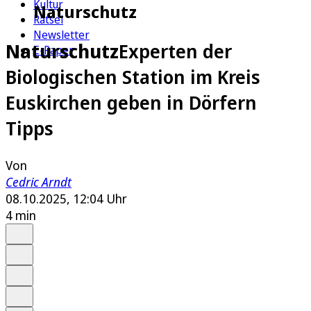
Kultur
Naturschutz
Rätsel
Newsletter
Naturschutz
Experten der
E-Paper
Biologischen Station im Kreis
Euskirchen geben in Dörfern
Tipps
Von
Cedric Arndt
08.10.2025, 12:04 Uhr
4 min
Auf Google bevorzugen
Anhören
Schrift
Merken