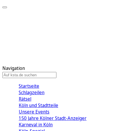
Mein KStA
Meine Artikel
Meine Region
Meine Newsletter
Mein KStA PLUS
Mein E-Paper
Navigation
Startseite
Schlagzeilen
Rätsel
Köln und Stadtteile
Unsere Events
150 Jahre Kölner Stadt-Anzeiger
Karneval in Köln