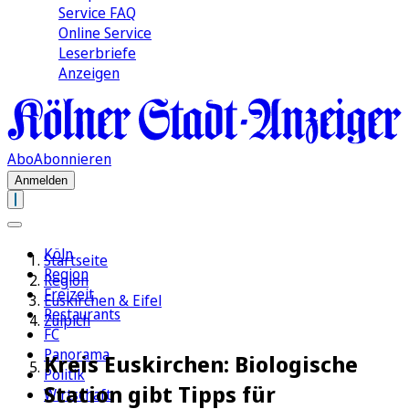
Service FAQ
Online Service
Leserbriefe
Anzeigen
Abo
Abonnieren
Anmelden
Köln
Startseite
Region
Region
Freizeit
Euskirchen & Eifel
Restaurants
Zülpich
FC
Panorama
Kreis Euskirchen: Biologische
Politik
Station gibt Tipps für
Wirtschaft