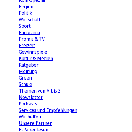
Köln-Spezial
Region
Politik
Wirtschaft
Sport
Panorama
Promis & TV
Freizeit
Gewinnspiele
Kultur & Medien
Ratgeber
Meinung
Green
Schule
Themen von A bis Z
Newsletter
Podcasts
Services und Empfehlungen
Wir helfen
Unsere Partner
E-Paper lesen