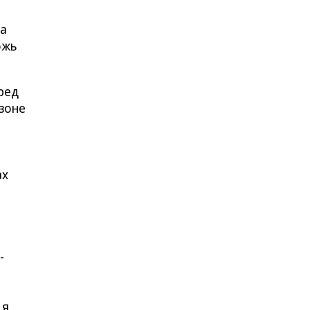
та
ожь
ред
 зоне
ах
-
 я