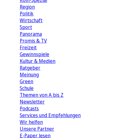
Köln-Spezial
Region
Politik
Wirtschaft
Sport
Panorama
Promis & TV
Freizeit
Gewinnspiele
Kultur & Medien
Ratgeber
Meinung
Green
Schule
Themen von A bis Z
Newsletter
Podcasts
Services und Empfehlungen
Wir helfen
Unsere Partner
E-Paper lesen