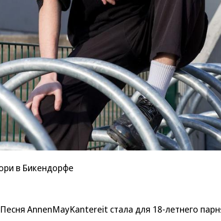
сори в Бикендорфе
 Песня AnnenMayKantereit стала для 18-летнего парн