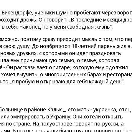
в Бикендорфе, ученики шумно пробегают через воро
проходит дрожь. Он говорит: „В последние месяцы др
в себя. Наконец-то у меня свободная жизнь“.
зможно, поэтому сразу приходит мысль о том, что пе
в свою душу. До ноября этот 18-летний парень жил в
 новых друзьях, с которыми он идет праздновать
ашла ему принимающую семью, о семье, которая
! - Он рассказывает о гитаре, которую ему одолжил
 хочет выучить, о многочисленных барах и ресторан
 что „я пробую и открываю для себя каждый день“.
ольнице в районе Кальк „, его мать - украинка, отец 
шили эмигрировать в Украину. Они хотели открыть
я по стране. На полуострове говорят по-русски, а
ами. В школе поначалу было трудно, говорит он, "но