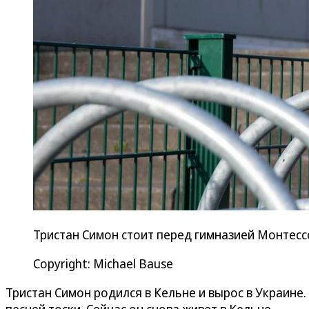
Тристан Симон стоит перед гимназией Монтес
Copyright: Michael Bause
Тристан Симон родился в Кельне и вырос в Украине.
песней тоски. Сейчас он снова живет в Кельне.