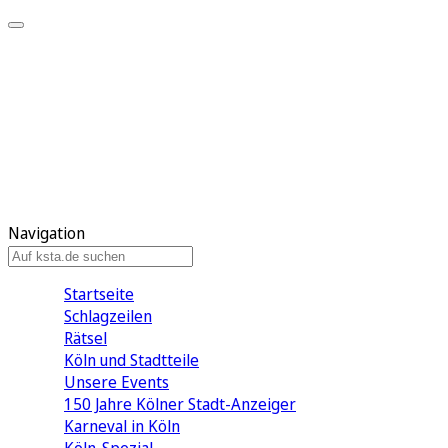
Mein KStA
Meine Artikel
Meine Region
Meine Newsletter
Mein KStA PLUS
Mein E-Paper
Navigation
Startseite
Schlagzeilen
Rätsel
Köln und Stadtteile
Unsere Events
150 Jahre Kölner Stadt-Anzeiger
Karneval in Köln