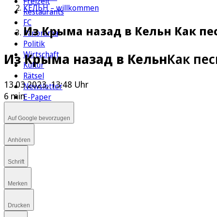
Freizeit
КЁЛЬН – willkommen
Restaurants
FC
Из Крыма назад в Кельн Как п
Panorama
Politik
Wirtschaft
Из Крыма назад в Кельн
Как пе
Kultur
Rätsel
13.03.2023, 13:48 Uhr
Newsletter
6 min
E-Paper
Auf Google bevorzugen
Anhören
Schrift
Merken
Drucken