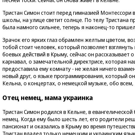
Тристан Симон стоит перед гимназией Монтессори 
школы, на улице светит солнце. По телу Тристана 
была намного сильнее, теперь я наконец-то пришел 
Зрачок его ярких глаз обрамлен желтым цветом, во
тобой стоит человек, который позволяет взглянуть 
боевых действий в Крыму, сейчас он рассказывает о
карнавал, о замечательной директрисе, которая н
предоставила ему комнату - не желая ничего взамен
новый друг, о языке программирования, который он
Кельна, о концертах, о немецкой музыке, обо всем,
Отец немец, мама украинка
Тристан Симон родился в Кельне, в евангелической б
немец. Когда ему было шесть лет, его родители ре
пансионат и оказались в Крыму во время путешестви
Тристан владел только немецким и украинским язык