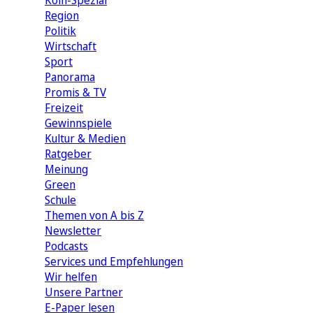
Köln-Spezial
Region
Politik
Wirtschaft
Sport
Panorama
Promis & TV
Freizeit
Gewinnspiele
Kultur & Medien
Ratgeber
Meinung
Green
Schule
Themen von A bis Z
Newsletter
Podcasts
Services und Empfehlungen
Wir helfen
Unsere Partner
E-Paper lesen