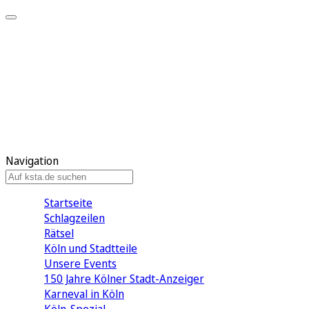
Mein KStA
Meine Artikel
Meine Region
Meine Newsletter
Mein KStA PLUS
Mein E-Paper
Navigation
Startseite
Schlagzeilen
Rätsel
Köln und Stadtteile
Unsere Events
150 Jahre Kölner Stadt-Anzeiger
Karneval in Köln