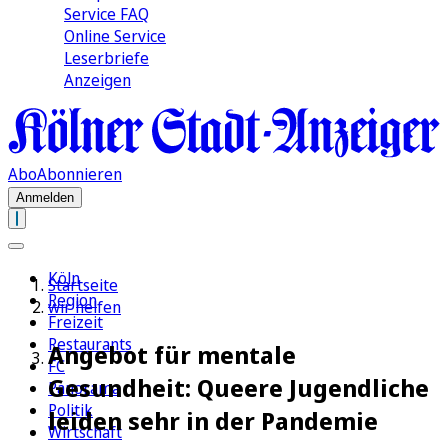
Service FAQ
Online Service
Leserbriefe
Anzeigen
Abo
Abonnieren
Anmelden
Köln
Startseite
Region
wir helfen
Freizeit
Restaurants
Angebot für mentale
FC
Gesundheit: Queere Jugendliche
Panorama
Politik
leiden sehr in der Pandemie
Wirtschaft