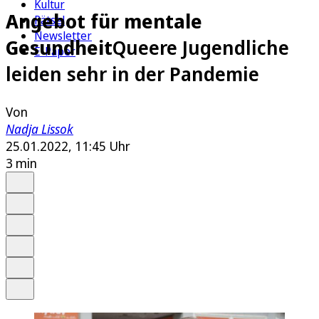
Kultur
Angebot für mentale
Rätsel
Newsletter
Gesundheit
Queere Jugendliche
E-Paper
leiden sehr in der Pandemie
Von
Nadja Lissok
25.01.2022, 11:45 Uhr
3 min
Auf Google bevorzugen
Anhören
Schrift
Merken
Drucken
Teilen