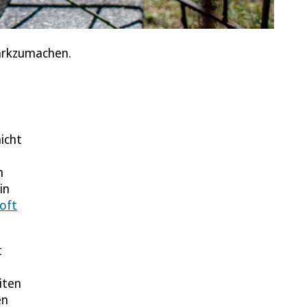
tarkzumachen.
icht
m
in
oft
t
iten
en