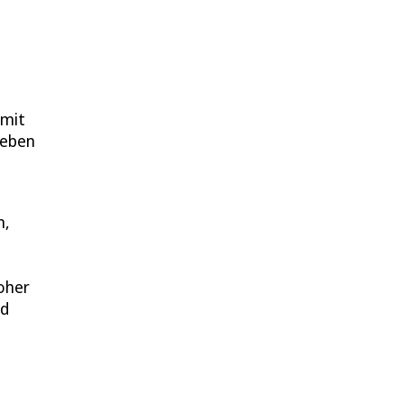
 mit
Leben
n,
hoher
nd