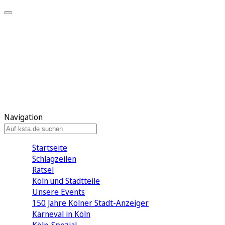
Mein KStA
Meine Artikel
Meine Region
Meine Newsletter
Mein KStA PLUS
Mein E-Paper
Navigation
Startseite
Schlagzeilen
Rätsel
Köln und Stadtteile
Unsere Events
150 Jahre Kölner Stadt-Anzeiger
Karneval in Köln