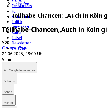
Freizeit
wir helfen
Restaurants
FC
Teilhabe-Chancen: „Auch in Köln g
Panorama
Politik
Wirtschaft
Teilhabe-Chancen
„Auch in Köln g
Kultur
Rätsel
Von
Newsletter
Caroline Kron
E-Paper
21.06.2025, 08:00 Uhr
5 min
Auf Google bevorzugen
Anhören
Schrift
Merken