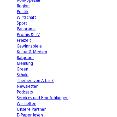
Köln-Spezial
Region
Politik
Wirtschaft
Sport
Panorama
Promis & TV
Freizeit
Gewinnspiele
Kultur & Medien
Ratgeber
Meinung
Green
Schule
Themen von A bis Z
Newsletter
Podcasts
Services und Empfehlungen
Wir helfen
Unsere Partner
E-Paper lesen