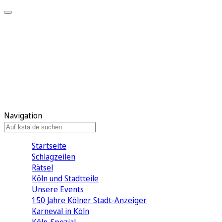
Mein KStA
Meine Artikel
Meine Region
Meine Newsletter
Mein KStA PLUS
Mein E-Paper
Navigation
Startseite
Schlagzeilen
Rätsel
Köln und Stadtteile
Unsere Events
150 Jahre Kölner Stadt-Anzeiger
Karneval in Köln