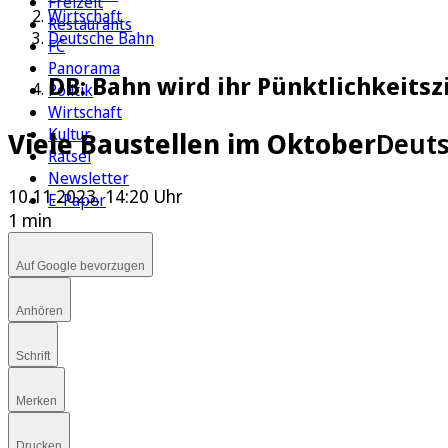
Freizeit
Wirtschaft
Restaurants
Deutsche Bahn
FC
Panorama
DB: Bahn wird ihr Pünktlichkeitszi
Politik
Wirtschaft
Kultur
Viele Baustellen im Oktober
Deuts
Rätsel
Newsletter
10.11.2023, 14:20 Uhr
E-Paper
1 min
Auf Google bevorzugen
Anhören
Schrift
Merken
Drucken