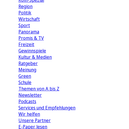
Köln-Spezial
Region
Politik
Wirtschaft
Sport
Panorama
Promis & TV
Freizeit
Gewinnspiele
Kultur & Medien
Ratgeber
Meinung
Green
Schule
Themen von A bis Z
Newsletter
Podcasts
Services und Empfehlungen
Wir helfen
Unsere Partner
E-Paper lesen