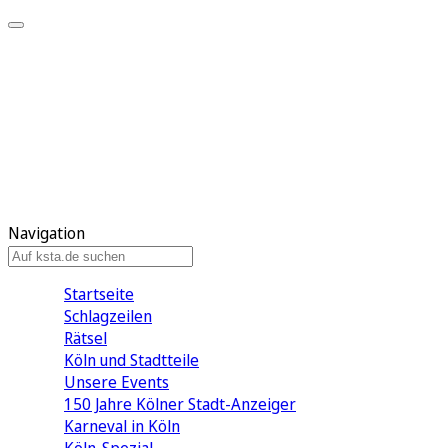
Mein KStA
Meine Artikel
Meine Region
Meine Newsletter
Mein KStA PLUS
Mein E-Paper
Navigation
Startseite
Schlagzeilen
Rätsel
Köln und Stadtteile
Unsere Events
150 Jahre Kölner Stadt-Anzeiger
Karneval in Köln