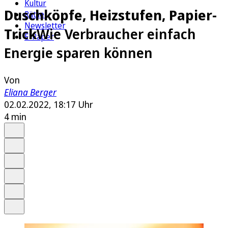
Kultur
Duschköpfe, Heizstufen, Papier-
Rätsel
Newsletter
Trick
Wie Verbraucher einfach
E-Paper
Energie sparen können
Von
Eliana Berger
02.02.2022, 18:17 Uhr
4 min
Auf Google bevorzugen
Anhören
Schrift
Merken
Drucken
Teilen