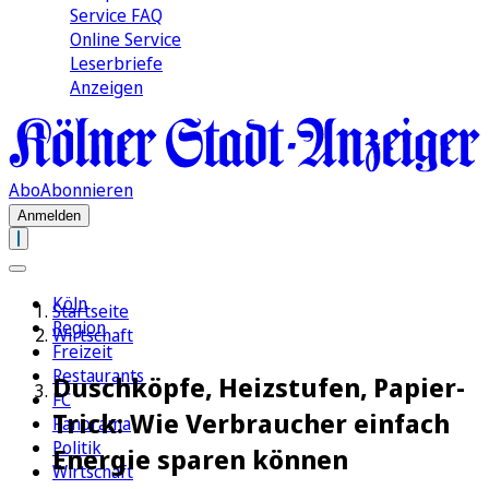
Service FAQ
Online Service
Leserbriefe
Anzeigen
Abo
Abonnieren
Anmelden
Köln
Startseite
Region
Wirtschaft
Freizeit
Restaurants
Duschköpfe, Heizstufen, Papier-
FC
Trick: Wie Verbraucher einfach
Panorama
Politik
Energie sparen können
Wirtschaft