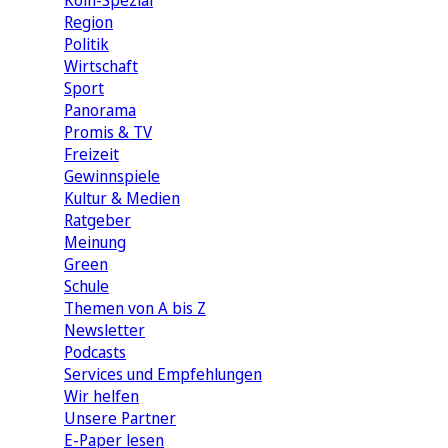
Köln-Spezial
Region
Politik
Wirtschaft
Sport
Panorama
Promis & TV
Freizeit
Gewinnspiele
Kultur & Medien
Ratgeber
Meinung
Green
Schule
Themen von A bis Z
Newsletter
Podcasts
Services und Empfehlungen
Wir helfen
Unsere Partner
E-Paper lesen