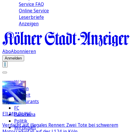
Service FAQ
Online Service
Leserbriefe
Anzeigen
Abo
Abonnieren
Anmelden
Köln
Region
Freizeit
Restaurants
FC
EILMELDUNG
Panorama
Politik
Verdacht auf illegales Rennen: Zwei Tote bei schwerem
Wirtschaft
Motorradunfall auf der L124 in Köln