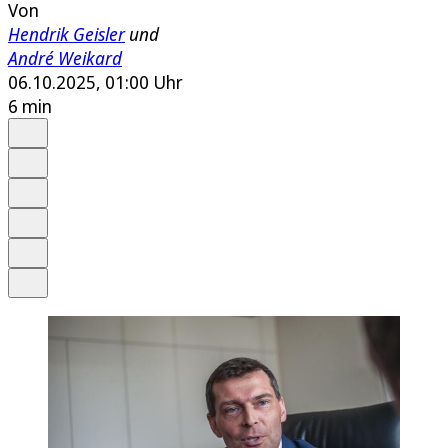
Von
Hendrik Geisler
und
André Weikard
06.10.2025, 01:00 Uhr
6 min
Auf Google bevorzugen
Anhören
Schrift
Merken
Drucken
Teilen