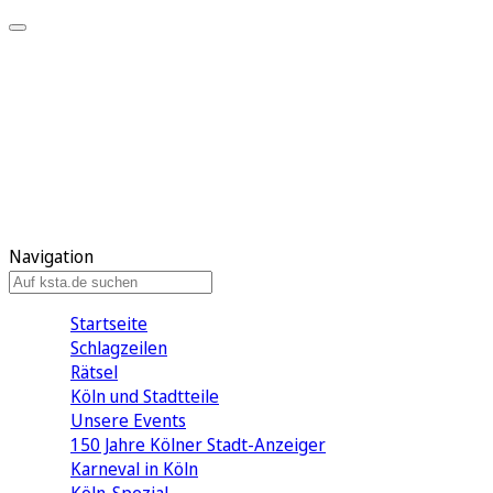
Mein KStA
Meine Artikel
Meine Region
Meine Newsletter
Mein KStA PLUS
Mein E-Paper
Navigation
Startseite
Schlagzeilen
Rätsel
Köln und Stadtteile
Unsere Events
150 Jahre Kölner Stadt-Anzeiger
Karneval in Köln