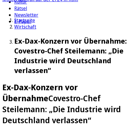
Kultur
Rätsel
Newsletter
Startseite
E-Paper
Wirtschaft
Ex-Dax-Konzern vor Übernahme:
Covestro-Chef Steilemann: „Die
Industrie wird Deutschland
verlassen“
Ex-Dax-Konzern vor
Übernahme
Covestro-Chef
Steilemann: „Die Industrie wird
Deutschland verlassen“