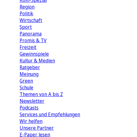
Köln-Spezial
Region
Politik
Wirtschaft
Sport
Panorama
Promis & TV
Freizeit
Gewinnspiele
Kultur & Medien
Ratgeber
Meinung
Green
Schule
Themen von A bis Z
Newsletter
Podcasts
Services und Empfehlungen
Wir helfen
Unsere Partner
E-Paper lesen