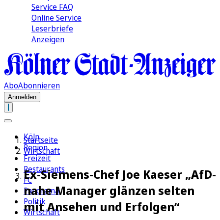
Service FAQ
Online Service
Leserbriefe
Anzeigen
Abo
Abonnieren
Anmelden
Köln
Startseite
Region
Wirtschaft
Freizeit
Restaurants
Ex-Siemens-Chef Joe Kaeser „AfD-
FC
nahe Manager glänzen selten
Panorama
Politik
mit Ansehen und Erfolgen“
Wirtschaft