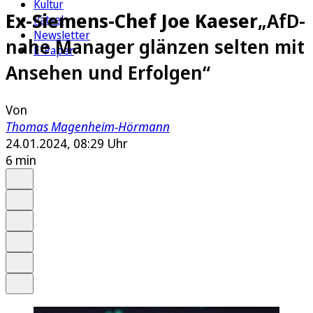
Kultur
Ex-Siemens-Chef Joe Kaeser
„AfD-
Rätsel
Newsletter
nahe Manager glänzen selten mit
E-Paper
Ansehen und Erfolgen“
Von
Thomas Magenheim-Hörmann
24.01.2024, 08:29 Uhr
6 min
Auf Google bevorzugen
Anhören
Schrift
Merken
Drucken
Teilen