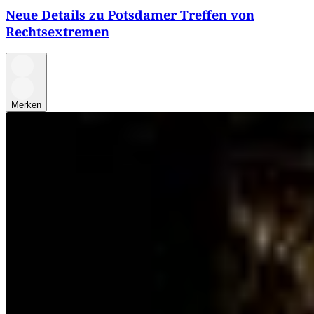
Neue Details zu Potsdamer Treffen von
Rechtsextremen
Merken