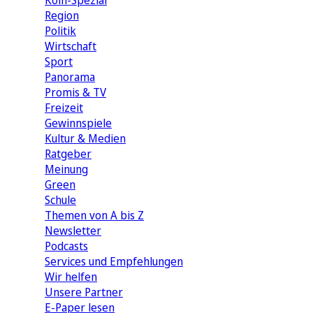
Köln-Spezial
Region
Politik
Wirtschaft
Sport
Panorama
Promis & TV
Freizeit
Gewinnspiele
Kultur & Medien
Ratgeber
Meinung
Green
Schule
Themen von A bis Z
Newsletter
Podcasts
Services und Empfehlungen
Wir helfen
Unsere Partner
E-Paper lesen