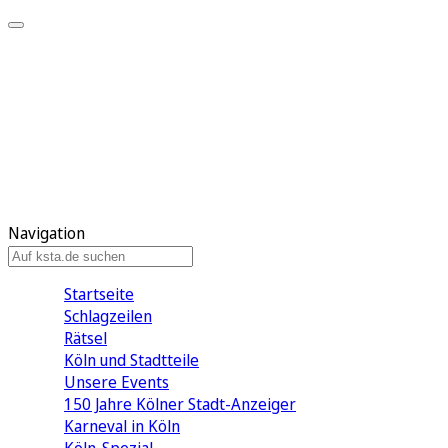
Mein KStA
Meine Artikel
Meine Region
Meine Newsletter
Mein KStA PLUS
Mein E-Paper
Navigation
Startseite
Schlagzeilen
Rätsel
Köln und Stadtteile
Unsere Events
150 Jahre Kölner Stadt-Anzeiger
Karneval in Köln