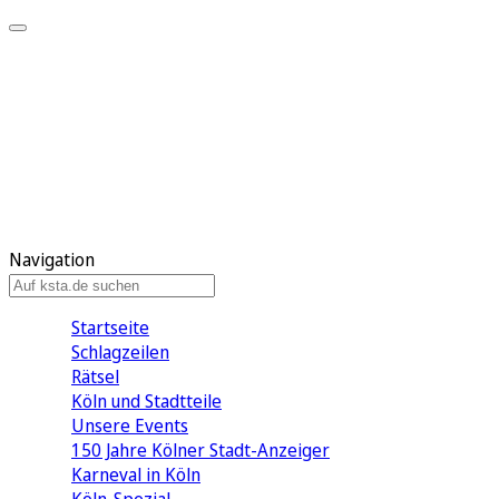
Mein KStA
Meine Artikel
Meine Region
Meine Newsletter
Mein KStA PLUS
Mein E-Paper
Navigation
Startseite
Schlagzeilen
Rätsel
Köln und Stadtteile
Unsere Events
150 Jahre Kölner Stadt-Anzeiger
Karneval in Köln