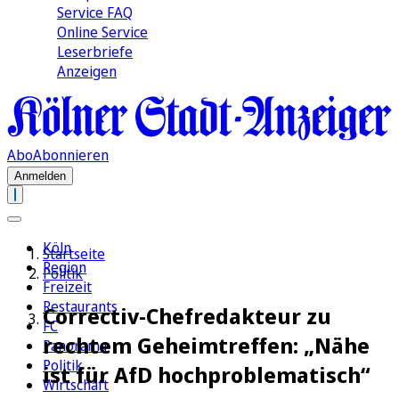
Service FAQ
Online Service
Leserbriefe
Anzeigen
Abo
Abonnieren
Anmelden
Köln
Startseite
Region
Politik
Freizeit
Restaurants
Correctiv-Chefredakteur zu
FC
rechtem Geheimtreffen: „Nähe
Panorama
Politik
ist für AfD hochproblematisch“
Wirtschaft