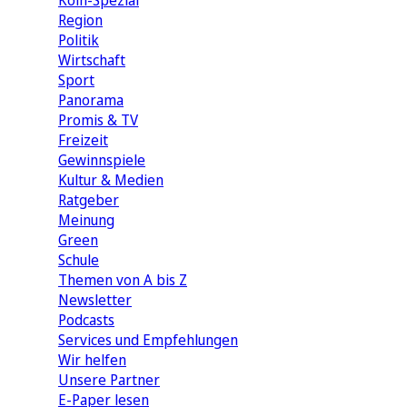
Köln-Spezial
Region
Politik
Wirtschaft
Sport
Panorama
Promis & TV
Freizeit
Gewinnspiele
Kultur & Medien
Ratgeber
Meinung
Green
Schule
Themen von A bis Z
Newsletter
Podcasts
Services und Empfehlungen
Wir helfen
Unsere Partner
E-Paper lesen