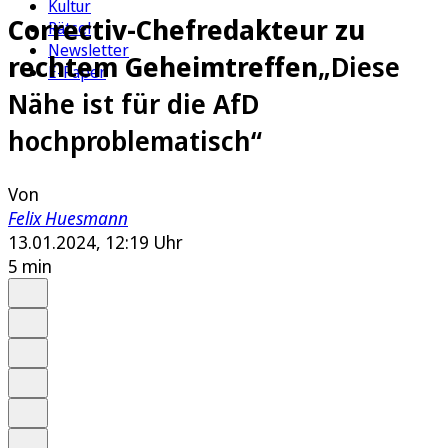
Kultur
Correctiv-Chefredakteur zu
Rätsel
Newsletter
rechtem Geheimtreffen
„Diese
E-Paper
Nähe ist für die AfD
hochproblematisch“
Von
Felix Huesmann
13.01.2024, 12:19 Uhr
5 min
Auf Google bevorzugen
Anhören
Schrift
Merken
Drucken
Teilen