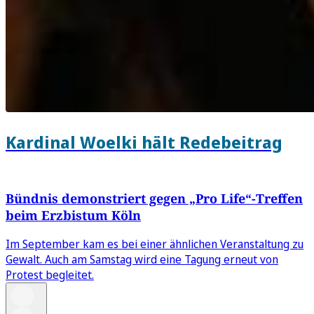
Kardinal Woelki hält Redebeitrag
Bündnis demonstriert gegen „Pro Life“-Treffen
beim Erzbistum Köln
Im September kam es bei einer ähnlichen Veranstaltung zu
Gewalt. Auch am Samstag wird eine Tagung erneut von
Protest begleitet.