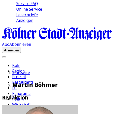
Service FAQ
Online Service
Leserbriefe
Anzeigen
Abo
Abonnieren
Anmelden
Köln
Region
Startseite
Freizeit
Restaurants
Martin Böhmer
FC
Panorama
Redaktion
Politik
Wirtschaft
Kultur