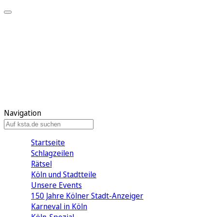
Mein KStA
Meine Artikel
Meine Region
Meine Newsletter
Mein KStA PLUS
Mein E-Paper
Navigation
Startseite
Schlagzeilen
Rätsel
Köln und Stadtteile
Unsere Events
150 Jahre Kölner Stadt-Anzeiger
Karneval in Köln