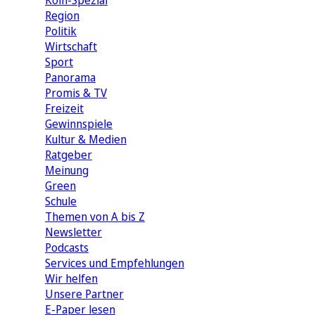
Köln-Spezial
Region
Politik
Wirtschaft
Sport
Panorama
Promis & TV
Freizeit
Gewinnspiele
Kultur & Medien
Ratgeber
Meinung
Green
Schule
Themen von A bis Z
Newsletter
Podcasts
Services und Empfehlungen
Wir helfen
Unsere Partner
E-Paper lesen