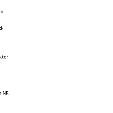
im
d-
iktor
er NR