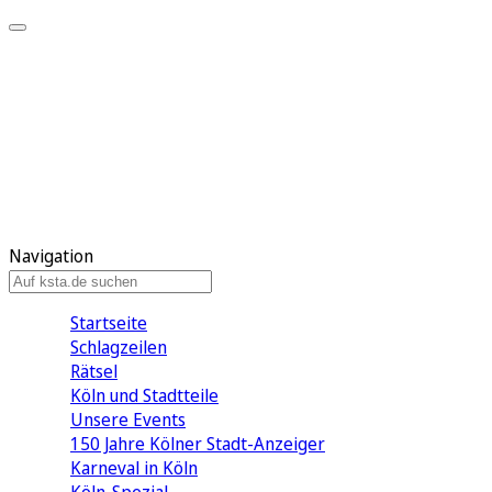
Mein KStA
Meine Artikel
Meine Region
Meine Newsletter
Mein KStA PLUS
Mein E-Paper
Navigation
Startseite
Schlagzeilen
Rätsel
Köln und Stadtteile
Unsere Events
150 Jahre Kölner Stadt-Anzeiger
Karneval in Köln