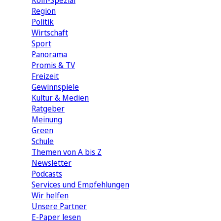
Köln-Spezial
Region
Politik
Wirtschaft
Sport
Panorama
Promis & TV
Freizeit
Gewinnspiele
Kultur & Medien
Ratgeber
Meinung
Green
Schule
Themen von A bis Z
Newsletter
Podcasts
Services und Empfehlungen
Wir helfen
Unsere Partner
E-Paper lesen