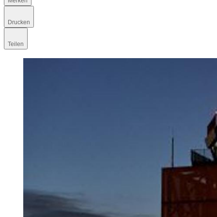
Merken
Drucken
Teilen