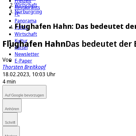
Freizeit
Wirtschaft
Restaurants
Nürburgring
FC
Panorama
Flughafen Hahn: Das bedeutet der 
Politik
Wirtschaft
Kultur
Flughafen Hahn
Das bedeutet der E
Rätsel
Newsletter
Von
E-Paper
Thorsten Breitkopf
18.02.2023, 10:03 Uhr
4 min
Auf Google bevorzugen
Anhören
Schrift