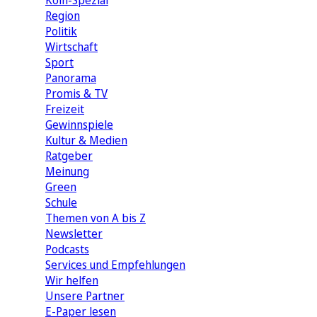
Köln-Spezial
Region
Politik
Wirtschaft
Sport
Panorama
Promis & TV
Freizeit
Gewinnspiele
Kultur & Medien
Ratgeber
Meinung
Green
Schule
Themen von A bis Z
Newsletter
Podcasts
Services und Empfehlungen
Wir helfen
Unsere Partner
E-Paper lesen