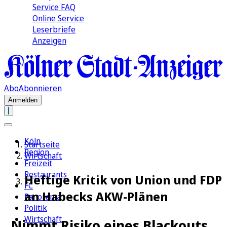
Service FAQ
Online Service
Leserbriefe
Anzeigen
Abo
Abonnieren
Anmelden
Köln
Startseite
Region
Wirtschaft
Freizeit
Restaurants
Heftige Kritik von Union und FDP
FC
an Habecks AKW-Plänen
Panorama
Politik
Wirtschaft
„Nimmt Risiko eines Blackouts