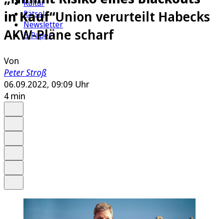
Kultur
in Kauf“
Union verurteilt Habecks
Rätsel
Newsletter
AKW-Pläne scharf
E-Paper
Von
Peter Stroß
06.09.2022, 09:09 Uhr
4 min
Auf Google bevorzugen
Anhören
Schrift
Merken
Drucken
Teilen