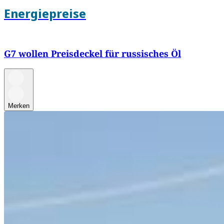
Energiepreise
G7 wollen Preisdeckel für russisches Öl
Merken