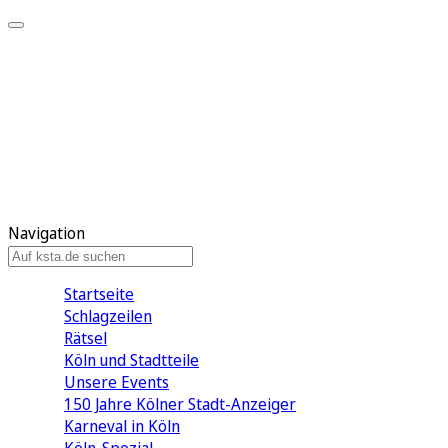
Mein KStA
Meine Artikel
Meine Region
Meine Newsletter
Mein KStA PLUS
Mein E-Paper
Navigation
Startseite
Schlagzeilen
Rätsel
Köln und Stadtteile
Unsere Events
150 Jahre Kölner Stadt-Anzeiger
Karneval in Köln