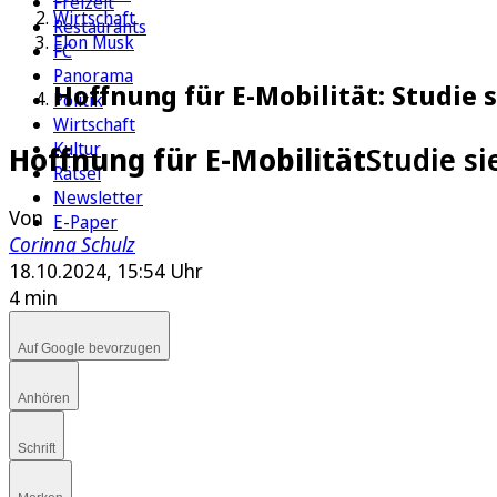
Freizeit
Wirtschaft
Restaurants
Elon Musk
FC
Panorama
Hoffnung für E-Mobilität: Studie
Politik
Wirtschaft
Kultur
Hoffnung für E-Mobilität
Studie s
Rätsel
Newsletter
Von
E-Paper
Corinna Schulz
18.10.2024, 15:54 Uhr
4 min
Auf Google bevorzugen
Anhören
Schrift