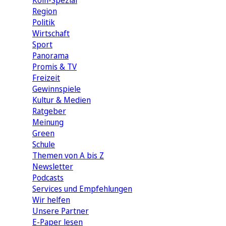
Köln-Spezial
Region
Politik
Wirtschaft
Sport
Panorama
Promis & TV
Freizeit
Gewinnspiele
Kultur & Medien
Ratgeber
Meinung
Green
Schule
Themen von A bis Z
Newsletter
Podcasts
Services und Empfehlungen
Wir helfen
Unsere Partner
E-Paper lesen