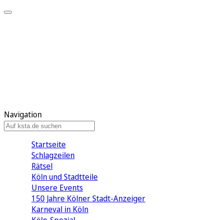
Mein KStA
Meine Artikel
Meine Region
Meine Newsletter
Mein KStA PLUS
Mein E-Paper
Navigation
Startseite
Schlagzeilen
Rätsel
Köln und Stadtteile
Unsere Events
150 Jahre Kölner Stadt-Anzeiger
Karneval in Köln