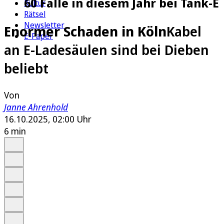
60 Fälle in diesem Jahr bei Tank-E
Kultur
Rätsel
Newsletter
Enormer Schaden in Köln
Kabel
E-Paper
an E-Ladesäulen sind bei Dieben
beliebt
Von
Janne Ahrenhold
16.10.2025, 02:00 Uhr
6 min
Auf Google bevorzugen
Anhören
Schrift
Merken
Drucken
Teilen