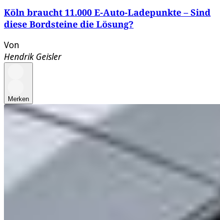
Köln braucht 11.000 E-Auto-Ladepunkte – Sind
diese Bordsteine die Lösung?
Von
Hendrik Geisler
Merken