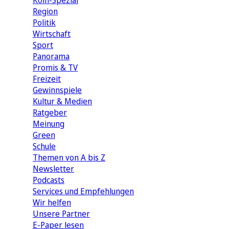
Köln-Spezial
Region
Politik
Wirtschaft
Sport
Panorama
Promis & TV
Freizeit
Gewinnspiele
Kultur & Medien
Ratgeber
Meinung
Green
Schule
Themen von A bis Z
Newsletter
Podcasts
Services und Empfehlungen
Wir helfen
Unsere Partner
E-Paper lesen