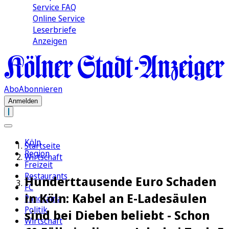
Service FAQ
Online Service
Leserbriefe
Anzeigen
Abo
Abonnieren
Anmelden
Köln
Startseite
Region
Wirtschaft
Freizeit
Restaurants
Hunderttausende Euro Schaden
FC
in Köln: Kabel an E-Ladesäulen
Panorama
Politik
sind bei Dieben beliebt - Schon
Wirtschaft