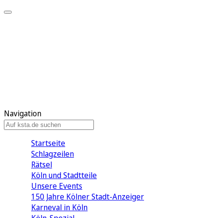
Mein KStA
Meine Artikel
Meine Region
Meine Newsletter
Mein KStA PLUS
Mein E-Paper
Navigation
Startseite
Schlagzeilen
Rätsel
Köln und Stadtteile
Unsere Events
150 Jahre Kölner Stadt-Anzeiger
Karneval in Köln