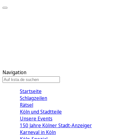
Mein KStA
Meine Artikel
Meine Region
Meine Newsletter
Mein KStA PLUS
Mein E-Paper
Navigation
Startseite
Schlagzeilen
Rätsel
Köln und Stadtteile
Unsere Events
150 Jahre Kölner Stadt-Anzeiger
Karneval in Köln