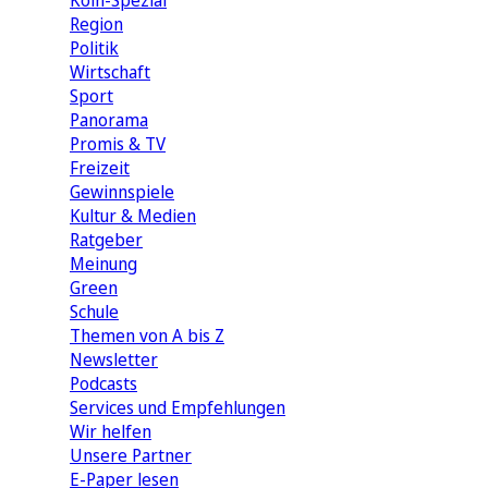
Köln-Spezial
Region
Politik
Wirtschaft
Sport
Panorama
Promis & TV
Freizeit
Gewinnspiele
Kultur & Medien
Ratgeber
Meinung
Green
Schule
Themen von A bis Z
Newsletter
Podcasts
Services und Empfehlungen
Wir helfen
Unsere Partner
E-Paper lesen