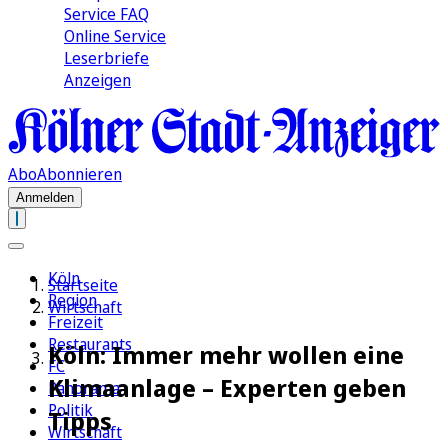
Service FAQ
Online Service
Leserbriefe
Anzeigen
Abo
Abonnieren
Anmelden
Köln
Startseite
Region
Wirtschaft
Freizeit
Restaurants
Köln: Immer mehr wollen eine
FC
Klimaanlage – Experten geben
Panorama
Politik
Tipps
Wirtschaft