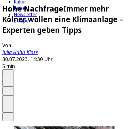
Kultur
Hohe Nachfrage
Immer mehr
Rätsel
Newsletter
Kölner wollen eine Klimaanlage –
E-Paper
Experten geben Tipps
Von
Julia Hahn-Klose
30.07.2023, 14:30 Uhr
5 min
Auf Google bevorzugen
Anhören
Schrift
Merken
Drucken
Teilen