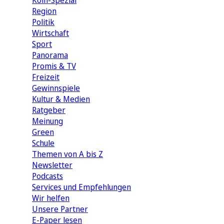
Köln-Spezial
Region
Politik
Wirtschaft
Sport
Panorama
Promis & TV
Freizeit
Gewinnspiele
Kultur & Medien
Ratgeber
Meinung
Green
Schule
Themen von A bis Z
Newsletter
Podcasts
Services und Empfehlungen
Wir helfen
Unsere Partner
E-Paper lesen