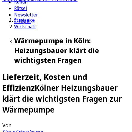
Kultur
Rätsel
Newsletter
Startseite
E-Paper
Wirtschaft
Wärmepumpe in Köln:
Heizungsbauer klärt die
wichtigsten Fragen
Lieferzeit, Kosten und
Effizienz
Kölner Heizungsbauer
klärt die wichtigsten Fragen zur
Wärmepumpe
Von