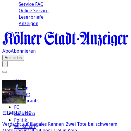
Service FAQ
Online Service
Leserbriefe
Anzeigen
Abo
Abonnieren
Anmelden
Köln
Region
Freizeit
Restaurants
FC
EILMELDUNG
Panorama
Politik
Verdacht auf illegales Rennen: Zwei Tote bei schwerem
Wirtschaft
Motorradunfall auf der L124 in Köln