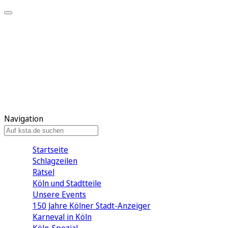
Mein KStA
Meine Artikel
Meine Region
Meine Newsletter
Mein KStA PLUS
Mein E-Paper
Navigation
Startseite
Schlagzeilen
Rätsel
Köln und Stadtteile
Unsere Events
150 Jahre Kölner Stadt-Anzeiger
Karneval in Köln