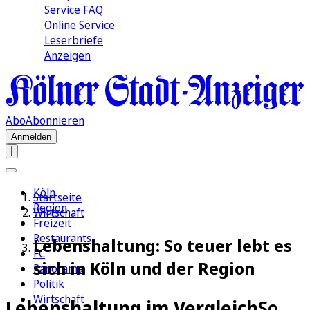
Service FAQ
Online Service
Leserbriefe
Anzeigen
Abo
Abonnieren
Anmelden
Köln
Startseite
Region
Wirtschaft
Freizeit
Restaurants
Lebenshaltung: So teuer lebt es
FC
sich in Köln und der Region
Panorama
Politik
Wirtschaft
Lebenshaltung im Vergleich
So