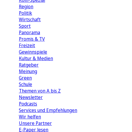
Köln-Spezial
Region
Politik
Wirtschaft
Sport
Panorama
Promis & TV
Freizeit
Gewinnspiele
Kultur & Medien
Ratgeber
Meinung
Green
Schule
Themen von A bis Z
Newsletter
Podcasts
Services und Empfehlungen
Wir helfen
Unsere Partner
E-Paper lesen