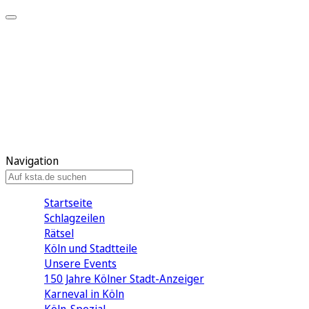
Mein KStA
Meine Artikel
Meine Region
Meine Newsletter
Mein KStA PLUS
Mein E-Paper
Navigation
Startseite
Schlagzeilen
Rätsel
Köln und Stadtteile
Unsere Events
150 Jahre Kölner Stadt-Anzeiger
Karneval in Köln