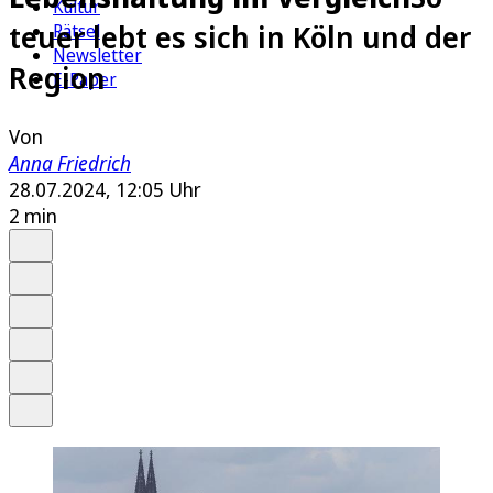
Kultur
teuer lebt es sich in Köln und der
Rätsel
Newsletter
Region
E-Paper
Von
Anna Friedrich
28.07.2024, 12:05 Uhr
2 min
Auf Google bevorzugen
Anhören
Schrift
Merken
Drucken
Teilen