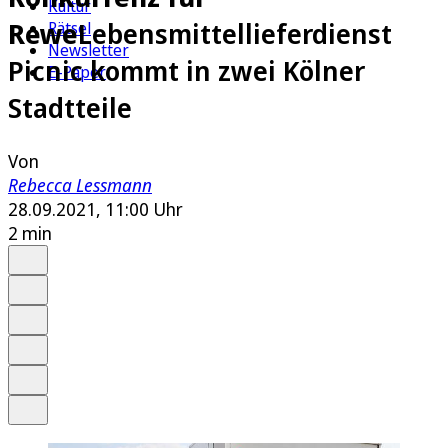
Kultur
Rewe
Lebensmittellieferdienst
Rätsel
Newsletter
Picnic kommt in zwei Kölner
E-Paper
Stadtteile
Von
Rebecca Lessmann
28.09.2021, 11:00 Uhr
2 min
Auf Google bevorzugen
Anhören
Schrift
Merken
Drucken
Teilen