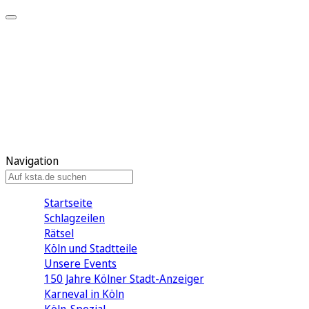
Mein KStA
Meine Artikel
Meine Region
Meine Newsletter
Mein KStA PLUS
Mein E-Paper
Navigation
Startseite
Schlagzeilen
Rätsel
Köln und Stadtteile
Unsere Events
150 Jahre Kölner Stadt-Anzeiger
Karneval in Köln