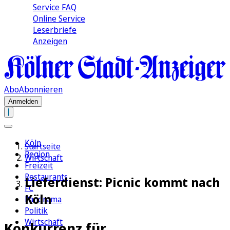
Service FAQ
Online Service
Leserbriefe
Anzeigen
Abo
Abonnieren
Anmelden
Köln
Startseite
Region
Wirtschaft
Freizeit
Restaurants
Lieferdienst: Picnic kommt nach
FC
Köln
Panorama
Politik
Wirtschaft
Konkurrenz für