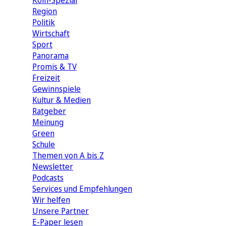
Köln-Spezial
Region
Politik
Wirtschaft
Sport
Panorama
Promis & TV
Freizeit
Gewinnspiele
Kultur & Medien
Ratgeber
Meinung
Green
Schule
Themen von A bis Z
Newsletter
Podcasts
Services und Empfehlungen
Wir helfen
Unsere Partner
E-Paper lesen