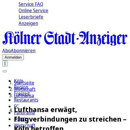
Service FAQ
Online Service
Leserbriefe
Anzeigen
Abo
Abonnieren
Anmelden
Köln
Startseite
Region
Wirtschaft
Freizeit
Lufthansa
Restaurants
FC
Lufthansa erwägt,
Panorama
Flugverbindungen zu streichen –
Politik
Wirtschaft
Köln betroffen