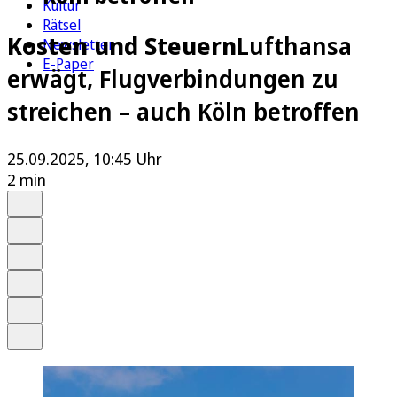
Kultur
Rätsel
Kosten und Steuern
Lufthansa
Newsletter
E-Paper
erwägt, Flugverbindungen zu
streichen – auch Köln betroffen
25.09.2025, 10:45 Uhr
2 min
Auf Google bevorzugen
Anhören
Schrift
Merken
Drucken
Teilen