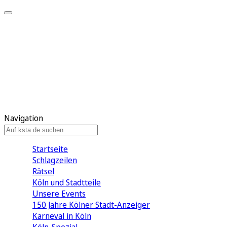
Mein KStA
Meine Artikel
Meine Region
Meine Newsletter
Mein KStA PLUS
Mein E-Paper
Navigation
Startseite
Schlagzeilen
Rätsel
Köln und Stadtteile
Unsere Events
150 Jahre Kölner Stadt-Anzeiger
Karneval in Köln