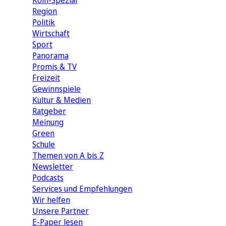
Köln-Spezial
Region
Politik
Wirtschaft
Sport
Panorama
Promis & TV
Freizeit
Gewinnspiele
Kultur & Medien
Ratgeber
Meinung
Green
Schule
Themen von A bis Z
Newsletter
Podcasts
Services und Empfehlungen
Wir helfen
Unsere Partner
E-Paper lesen