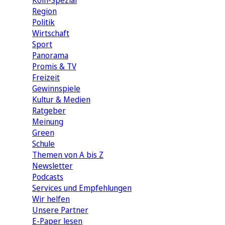
Köln-Spezial
Region
Politik
Wirtschaft
Sport
Panorama
Promis & TV
Freizeit
Gewinnspiele
Kultur & Medien
Ratgeber
Meinung
Green
Schule
Themen von A bis Z
Newsletter
Podcasts
Services und Empfehlungen
Wir helfen
Unsere Partner
E-Paper lesen