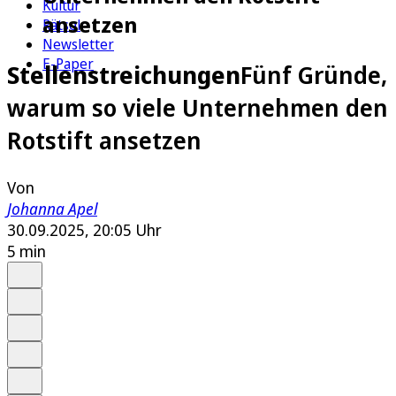
Kultur
ansetzen
Rätsel
Newsletter
E-Paper
Stellenstreichungen
Fünf Gründe,
warum so viele Unternehmen den
Rotstift ansetzen
Von
Johanna Apel
30.09.2025, 20:05 Uhr
5 min
Auf Google bevorzugen
Anhören
Schrift
Merken
Drucken