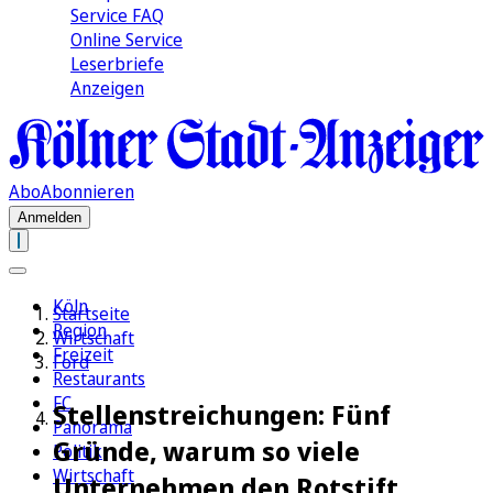
Service FAQ
Online Service
Leserbriefe
Anzeigen
Abo
Abonnieren
Anmelden
Köln
Startseite
Region
Wirtschaft
Freizeit
Ford
Restaurants
FC
Stellenstreichungen: Fünf
Panorama
Gründe, warum so viele
Politik
Wirtschaft
Unternehmen den Rotstift