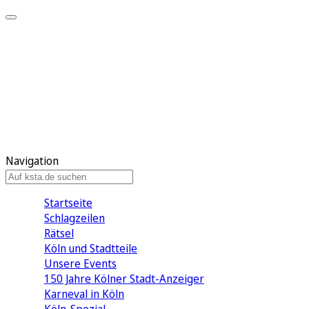
Mein KStA
Meine Artikel
Meine Region
Meine Newsletter
Mein KStA PLUS
Mein E-Paper
Navigation
Startseite
Schlagzeilen
Rätsel
Köln und Stadtteile
Unsere Events
150 Jahre Kölner Stadt-Anzeiger
Karneval in Köln