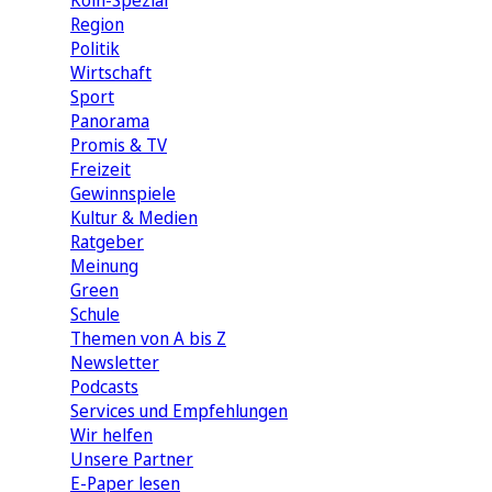
Köln-Spezial
Region
Politik
Wirtschaft
Sport
Panorama
Promis & TV
Freizeit
Gewinnspiele
Kultur & Medien
Ratgeber
Meinung
Green
Schule
Themen von A bis Z
Newsletter
Podcasts
Services und Empfehlungen
Wir helfen
Unsere Partner
E-Paper lesen