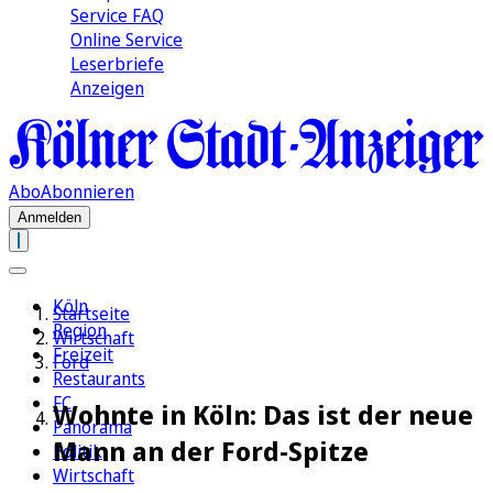
Service FAQ
Online Service
Leserbriefe
Anzeigen
Abo
Abonnieren
Anmelden
Köln
Startseite
Region
Wirtschaft
Freizeit
Ford
Restaurants
FC
Wohnte in Köln: Das ist der neue
Panorama
Mann an der Ford-Spitze
Politik
Wirtschaft