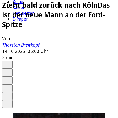
Kultur
Zieht bald zurück nach Köln
Das
Rätsel
ist der neue Mann an der Ford-
Newsletter
E-Paper
Spitze
Von
Thorsten Breitkopf
14.10.2025, 06:00 Uhr
3 min
Auf Google bevorzugen
Anhören
Schrift
Merken
Drucken
Teilen