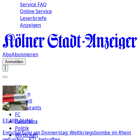
Service FAQ
Online Service
Leserbriefe
Anzeigen
Abo
Abonnieren
Anmelden
Köln
Region
Freizeit
Restaurants
FC
EILMELDUNG
Panorama
Politik
Entschärfung am Donnerstag: Weltkriegsbombe im Rhein
Wirtschaft
gefunden – RTL betroffen