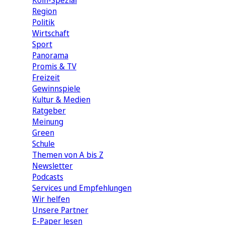
Köln-Spezial
Region
Politik
Wirtschaft
Sport
Panorama
Promis & TV
Freizeit
Gewinnspiele
Kultur & Medien
Ratgeber
Meinung
Green
Schule
Themen von A bis Z
Newsletter
Podcasts
Services und Empfehlungen
Wir helfen
Unsere Partner
E-Paper lesen