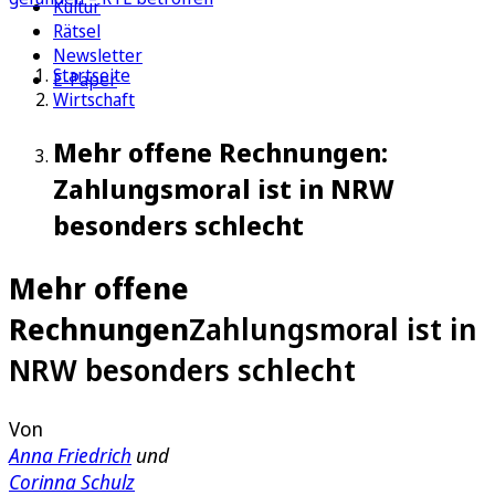
Kultur
Rätsel
Newsletter
Startseite
E-Paper
Wirtschaft
Mehr offene Rechnungen:
Zahlungsmoral ist in NRW
besonders schlecht
Mehr offene
Rechnungen
Zahlungsmoral ist in
NRW besonders schlecht
Von
Anna Friedrich
und
Corinna Schulz