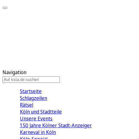
Mein KStA
Meine Artikel
Meine Region
Meine Newsletter
Mein KStA PLUS
Mein E-Paper
Navigation
Startseite
Schlagzeilen
Rätsel
Köln und Stadtteile
Unsere Events
150 Jahre Kölner Stadt-Anzeiger
Karneval in Köln