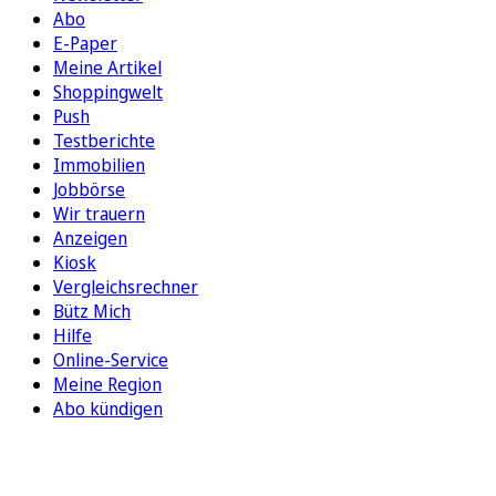
Abo
E-Paper
Meine Artikel
Shoppingwelt
Push
Testberichte
Immobilien
Jobbörse
Wir trauern
Anzeigen
Kiosk
Vergleichsrechner
Bütz Mich
Hilfe
Online-Service
Meine Region
Abo kündigen
FOLGEN SIE UNS
ENTDECKEN SIE UNSERE APP