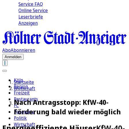
Service FAQ
Online Service
Leserbriefe
Anzeigen
Abo
Abonnieren
Anmelden
Köln
Startseite
Region
Wirtschaft
Freizeit
Restaurants
Nach Antragsstopp: KfW-40-
FC
Förderung bald wieder möglich
Panorama
Politik
Wirtschaft
Energieeffiziente Häuser
KfW-40-