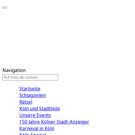
Mein KStA
Meine Artikel
Meine Region
Meine Newsletter
Mein KStA PLUS
Mein E-Paper
Navigation
Startseite
Schlagzeilen
Rätsel
Köln und Stadtteile
Unsere Events
150 Jahre Kölner Stadt-Anzeiger
Karneval in Köln