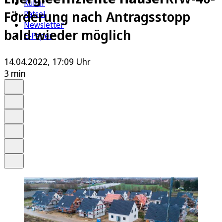
Kultur
Förderung nach Antragsstopp
Rätsel
Newsletter
bald wieder möglich
E-Paper
14.04.2022, 17:09 Uhr
3 min
Auf Google bevorzugen
Anhören
Schrift
Merken
Drucken
Teilen