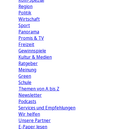
Köln-Spezial
Region
Politik
Wirtschaft
Sport
Panorama
Promis & TV
Freizeit
Gewinnspiele
Kultur & Medien
Ratgeber
Meinung
Green
Schule
Themen von A bis Z
Newsletter
Podcasts
Services und Empfehlungen
Wir helfen
Unsere Partner
E-Paper lesen