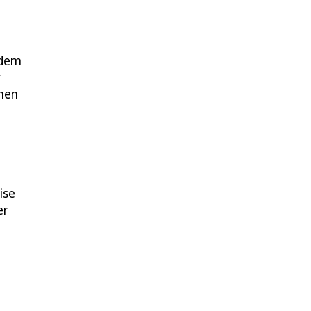
 dem
r
inen
ise
er
e