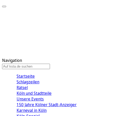
Mein KStA
Meine Artikel
Meine Region
Meine Newsletter
Mein KStA PLUS
Mein E-Paper
Navigation
Startseite
Schlagzeilen
Rätsel
Köln und Stadtteile
Unsere Events
150 Jahre Kölner Stadt-Anzeiger
Karneval in Köln