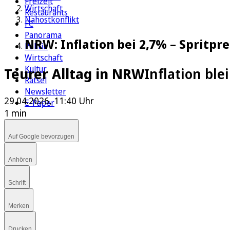
Freizeit
Wirtschaft
Restaurants
Nahostkonflikt
FC
Panorama
NRW: Inflation bei 2,7% – Spritpr
Politik
Wirtschaft
Kultur
Teurer Alltag in NRW
Inflation ble
Rätsel
Newsletter
29.04.2026, 11:40 Uhr
E-Paper
1 min
Auf Google bevorzugen
Anhören
Schrift
Merken
Drucken