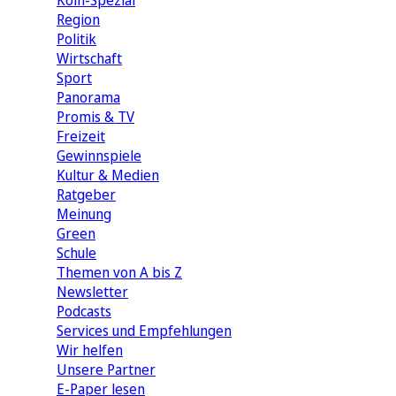
Köln-Spezial
Region
Politik
Wirtschaft
Sport
Panorama
Promis & TV
Freizeit
Gewinnspiele
Kultur & Medien
Ratgeber
Meinung
Green
Schule
Themen von A bis Z
Newsletter
Podcasts
Services und Empfehlungen
Wir helfen
Unsere Partner
E-Paper lesen